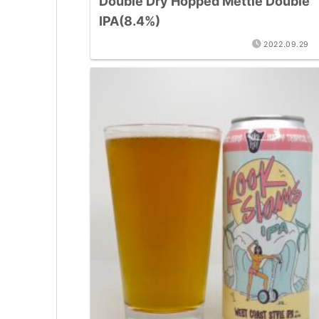
Double Dry Hopped Mettle Double
IPA(8.4%)
2022.09.29