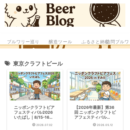
ブルワリー巡り
醸造ツール
ふるさと納税
訪問ブルワ
東京クラフトビール
ニッポンクラフトビア
【2026年最新】第36
フェスティバル2026
回 ニッポンクラフトビ
いたばし｜8/15-16・
アフェスティバル
21社樽生
2026 in すみだ 完全ガ
2026.07.02
2026.05.12
イド｜20社・40銘柄