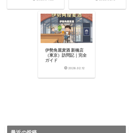
【奈良醸造ダブル金
ンエール
賞・関西勢躍動】
伊勢角屋麦酒 新橋店
（東京）訪問記｜完全
ガイド
2026.02.12
最近の投稿