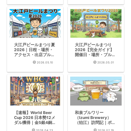
樽生｜6/13-14錦糸町
開催
大江戸ビールまつり夏
大江戸ビールまつり
2026｜日程・場所・
2026【完全ガイド】
アクセス・出店ブルワ
開催日・場所・ブルワ
リー完全ガイド
リー一覧
2026.05.10
2026.05.01
【速報】World Beer
和泉ブルワリー
Cup 2026 日本勢12メ
（Izumi Brewery）
ダル獲得｜金5銀4銅3
（狛江）訪問記｜ポー
の全受賞解説と考察
トランド直系ベルジャ
2026.04.23
2026.02.19