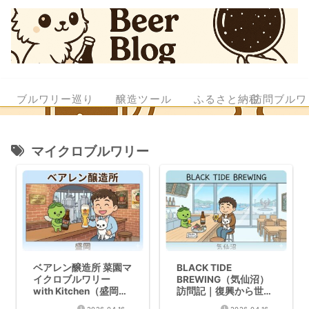
ブルワリー巡り
醸造ツール
ふるさと納税
訪問ブルワ
マイクロブルワリー
ベアレン醸造所 菜園マ
BLACK TIDE
イクロブルワリー
BREWING（気仙沼）
with Kitchen（盛岡）
訪問記｜復興から世界
訪問記｜伝統から挑戦
に誇るクラフトビール