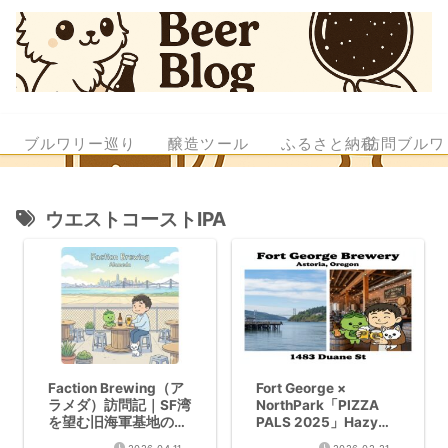
ブルワリー巡り
醸造ツール
ふるさと納税
訪問ブルワ
ウエストコーストIPA
Faction Brewing（ア
Fort George ×
ラメダ）訪問記｜SF湾
NorthPark「PIZZA
を望む旧海軍基地の
PALS 2025」Hazy
WCIPA聖地
IPA 7%コラボ缶レビュ