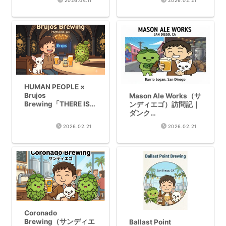
2026.04.11
2026.02.21
ー
HUMAN PEOPLE ×
Brujos
Mason Ale Works（サ
Brewing「THERE IS
ンディエゴ）訪問記｜
NO BREWER」Hazy
ダンク
IPA 8.5%缶レビュー
DIPA「Dankenstein’s
2026.02.21
2026.02.21
Monster」に悶絶
Coronado
Brewing（サンディエ
Ballast Point