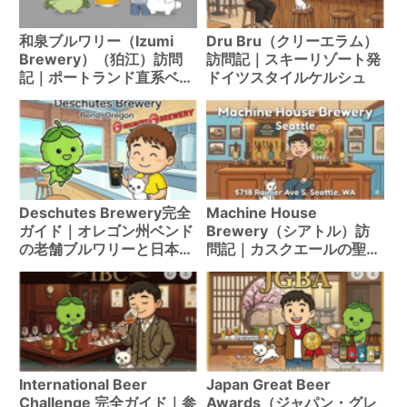
和泉ブルワリー（Izumi
Dru Bru（クリーエラム）
Brewery）（狛江）訪問
訪問記｜スキーリゾート発
記｜ポートランド直系ベル
ドイツスタイルケルシュ
ジャンエール
Deschutes Brewery完全
Machine House
ガイド｜オレゴン州ベンド
Brewery（シアトル）訪
の老舗ブルワリーと日本購
問記｜カスクエールの聖
入情報
地！MARCH MILDNESS
体験
International Beer
Japan Great Beer
Challenge 完全ガイド｜参
Awards（ジャパン・グレ