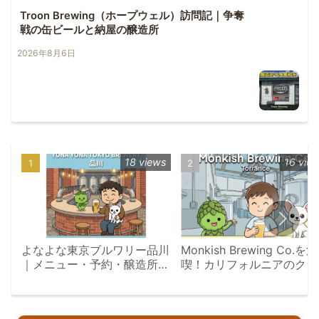
Troon Brewing（ホープウェル）訪問記｜争奪
戦の缶ビールと納屋の醸造所
2026年8月6日
18 views
16 vie
よなよな東京ブルワリー品川
Monkish Brewing Co.を満
｜メニュー・予約・醸造所見
喫！カリフォルニアのクラ
学ツアー完全ガイド
トビール旅