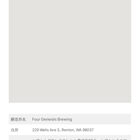
醸造所名
Four Generals Brewing
住所
229 Wells Ave S, Renton, WA 98057