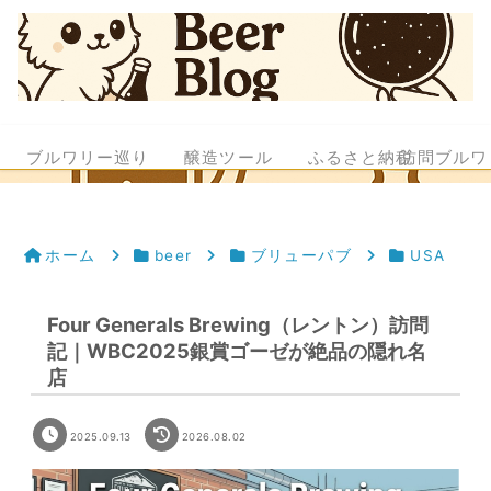
ブルワリー巡り
醸造ツール
ふるさと納税
訪問ブルワ
ホーム
beer
ブリューパブ
USA
Four Generals Brewing（レントン）訪問
記｜WBC2025銀賞ゴーゼが絶品の隠れ名
店
2025.09.13
2026.08.02