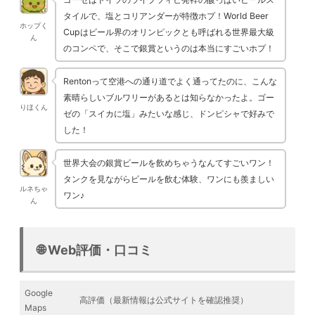
タイルで、塩とコリアンダーが特徴ホプ！World Beer
ホップく
Cupはビール界のオリンピックとも呼ばれる世界最大級
ん
のコンペで、そこで銀賞というのは本当にすごいホプ！
Rentonって空港への通り道でよく通ってたのに、こんな
素晴らしいブルワリーがあるとは知らなかったよ。ゴー
りほくん
ゼの「スイカに塩」みたいな感じ、ドンピシャで好みで
した！
世界大会の銀賞ビールを飲めちゃうなんてすごいワン！
タンクを見ながらビールを飲む体験、ワンにも羨ましい
ルネちゃ
ワン♪
ん
🌐 Web評価・口コミ
Google
高評価（最新情報は公式サイトを確認推奨）
Maps