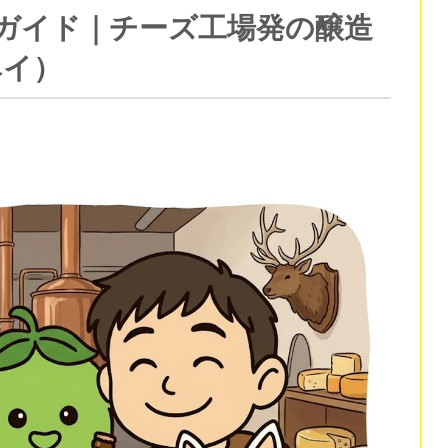
ery完全ガイド｜チーズ工場発の醸造
ベイ）