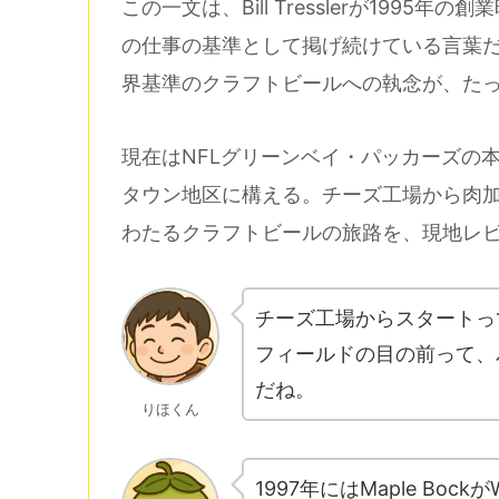
この一文は、Bill Tresslerが199
の仕事の基準として掲げ続けている言葉
界基準のクラフトビールへの執念が、た
現在はNFLグリーンベイ・パッカーズの
タウン地区に構える。チーズ工場から肉加
わたるクラフトビールの旅路を、現地レ
チーズ工場からスタートっ
フィールドの目の前って、
だね。
りほくん
1997年にはMaple Bockが