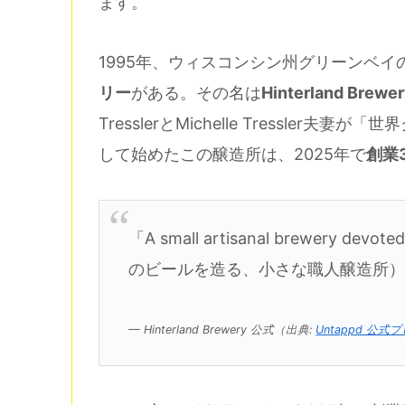
ます。
1995年、ウィスコンシン州グリーンベイ
リー
がある。その名は
Hinterland B
TresslerとMichelle Tressle
して始めたこの醸造所は、2025年で
創業
「A small artisanal brewery devo
のビールを造る、小さな職人醸造所
— Hinterland Brewery 公式（出典:
Untappd 公