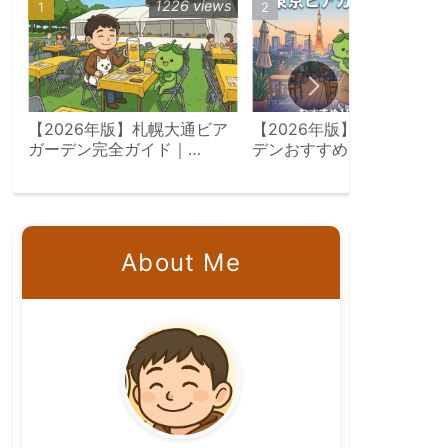
1226 views
567 vie
【2026年版】札幌大通ビア
【2026年版】東京ビアガ
ガーデン完全ガイド｜
デンおすすめ15選｜屋上・
7/23〜8/18会場別攻略
景・飲み放題エリア別完全
イド
About Me