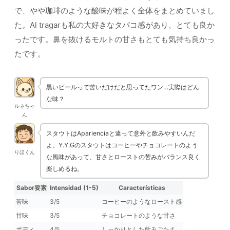
で、やや珈琲のような酸味が程よく全体をまとめていまし
た。Al tragarも私の大好きなタバコ感があり、とても良か
ったです。鼻を抜けるモルトの甘さもとても気持ち良かっ
たです。
黒いビールって苦いだけだと思ってたワン…実際はどん
な味？
ルネちゃ
ん
スタウトはAparienciaと違って意外と飲みやすいんだ
よ。Y.Y.Gのスタウトはコーヒーやチョコレートのよう
りほくん
な風味があって、甘さとローストの苦みがバランス良く
楽しめるね。
Sabor要素
Intensidad (1-5)
Características
苦味
3/5
コーヒーのようなロースト感
甘味
3/5
チョコレートのような甘さ
ボディ
4/5
しっかりとした飲みごたえ