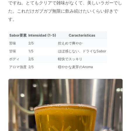
ですね。とてもクリアで雑味がなくて、美しいラガーでし
た。これだけガブガブ無限に飲み続けたいくらい好きで
す。
Sabor要素
Intensidad (1-5)
Características
苦味
2/5
控えめで爽やか
甘味
1/5
ほぼ感じない、ドライなSabor
ボディ
2/5
軽快でスッキリ
アロマ強度
2/5
穏やかな麦芽のAroma