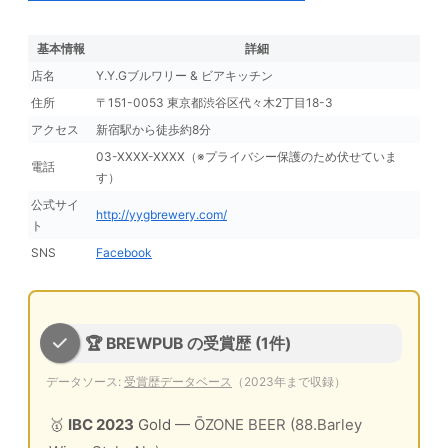
基本情報
詳細
店名
Y.Y.Gブルワリー & ビアキッチン
住所
〒151-0053 東京都渋谷区代々木2丁目18-3
アクセス
新宿駅から徒歩約8分
03-XXXX-XXXX（※プライバシー保護のため伏せていま
電話
す）
公式サイ
http://yygbrewery.com/
ト
SNS
Facebook
🏆 BREWPUB の受賞歴 (1件)
データソース:
受賞歴データベース
（2023年まで収録）
🥇
IBC 2023
Gold
— ŌZONE BEER (88.Barley