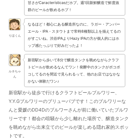
甘さがCaracterísticasだホプ。週1回新鮮醸造で鮮度抜
群のビールが飲めるホプ！
なるほど！都心にある醸造所なのに、ラガー・アンバー
エール・IPA・スタウトまで常時8種類以上を揃えてるの
りほくん
がすごいね。渋谷IPAよりHazy IPAの方が個人的にはホ
ップ感たっぷりで好みだったよ！
新宿駅から歩いて8分で醸造タンクを眺めながらクラフ
トビールが飲めるなんてワン！発酵中のタンクがポコポ
ルネちゃ
コしてるのを間近で見られるって、他のお店ではなかな
ん
かない体験だワン♪
新宿駅から徒歩で行けるクラフトビールブルワリー、
Y.Y.Gブルワリーのブリューパブです！このブルワリーな
んと愛媛のDD4Dのブルワーさんが前に働いていたブルワ
リーです！都会の喧騒から少し離れた場所で、醸造タンク
を眺めながら出来立てのビールが楽しめる隠れ家的スポッ
トです。