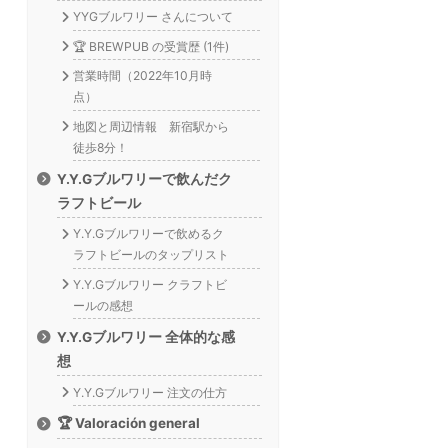
YYGブルワリー さんについて
🏆 BREWPUB の受賞歴 (1件)
営業時間（2022年10月時
点）
地図と周辺情報 新宿駅から
徒歩8分！
Y.Y.Gブルワリーで飲んだク
ラフトビール
Y.Y.Gブルワリーで飲めるク
ラフトビールのタップリスト
Y.Y.Gブルワリー クラフトビ
ールの感想
Y.Y.Gブルワリー 全体的な感
想
Y.Y.Gブルワリー 注文の仕方
🏆 Valoración general