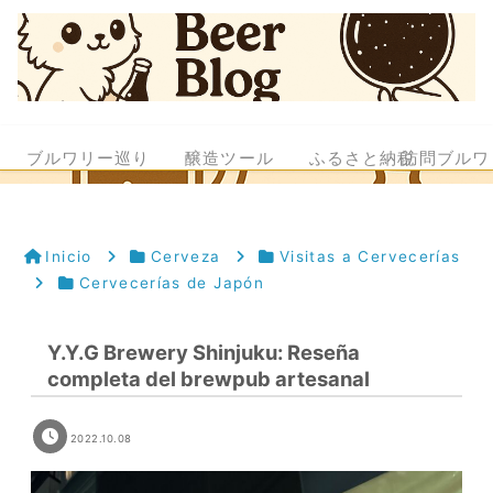
ブルワリー巡り
醸造ツール
ふるさと納税
訪問ブルワ
Inicio
Cerveza
Visitas a Cervecerías
Cervecerías de Japón
Y.Y.G Brewery Shinjuku: Reseña
completa del brewpub artesanal
2022.10.08