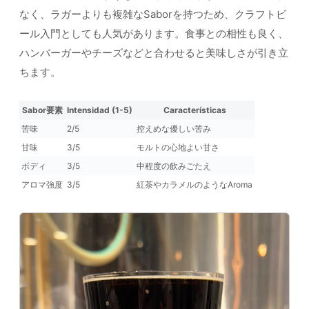
なく、ラガーよりも複雑なSaborを持つため、クラフトビ
ール入門としても人気があります。食事との相性も良く、
ハンバーガーやチーズなどと合わせると美味しさが引き立
ちます。
Sabor要素
Intensidad (1-5)
Características
苦味
2/5
控えめな優しい苦み
甘味
3/5
モルトの心地よい甘さ
ボディ
3/5
中程度の飲みごたえ
アロマ強度
3/5
紅茶やカラメルのようなAroma