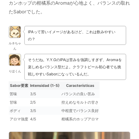
カンホップの柑橘系のAromaが心地よく、バランスの取れ
たSaborでした。
IPAって苦いイメージがあるけど、これは飲みやすい
の？
ルネちゃ
ん
そうだね。Y.Y.GのIPAは苦みを強調しすぎず、Aromaを
楽しめるバランス型だよ。クラフトビール初心者でも挑
りほくん
戦しやすいSaborになっているんだ。
Sabor要素
Intensidad (1-5)
Características
苦味
3/5
バランスの良い苦み
甘味
2/5
控えめなモルトの甘さ
ボディ
3/5
中程度でバランス良好
アロマ強度
4/5
柑橘系のホップアロマ