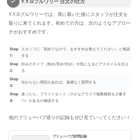
Y.Y.Gブルワリー 注文の仕方
Y.Y.Gブルワリーでは、席に着いた後にスタッフが注文を
取りに来てくれます。初めての方は、次のようなアプロー
チがおすすめです。
Step
スタッフに「初めてなので、おすすめを教えてください」と相談
1:
する
Step
好みのタイプ（軽め/苦め/甘め）や気になるビアスタイルを伝え
2:
る
Step
分からない用語があれば、遠慮なく質問する
3:
Step
迷ったら、フライトセット（小さなグラスで複数種類を少量ず
4:
つ）があるか確認する
他のブリューパブ巡りの記録もぜひ見ていってください！
ブリューパブ訪問記録