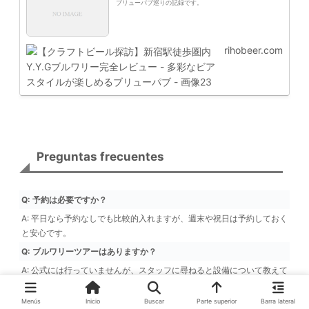
ブリューパブ巡りの記録です。
rihobeer.com
Preguntas frecuentes
Q: 予約は必要ですか？
A: 平日なら予約なしでも比較的入れますが、週末や祝日は予約しておく
と安心です。
Q: ブルワリーツアーはありますか？
A: 公式には行っていませんが、スタッフに尋ねると設備について教えて
くれることがあります。
Menús
Inicio
Buscar
Parte superior
Barra lateral
Q: 飲み比べセットはありますか？