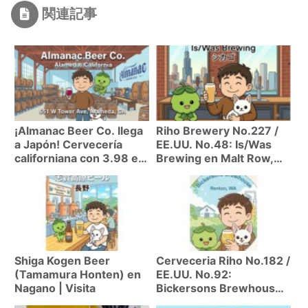
関連記事
¡Almanac Beer Co. llega
Riho Brewery No.227 /
a Japón! Cervecería
EE.UU. No.48: Is/Was
californiana con 3.98 en
Brewing en Malt Row,
Untappd | Las 4 mejores
Chicago | Wild ales con
cervezas disponibles
personalidad unica!
Shiga Kogen Beer
Cerveceria Riho No.182 /
(Tamamura Honten) en
EE.UU. No.92:
Nagano | Visita
Bickersons Brewhouse
(Renton, WA) | Stout y