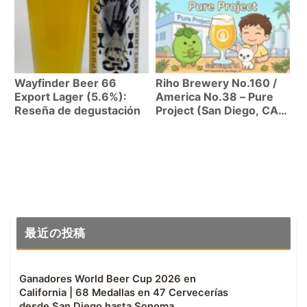
bitter destacados en
temporada de fresh hop
Wayfinder Beer 66
Riho Brewery No.160 /
Export Lager (5.6%):
America No.38 – Pure
Reseña de degustación
Project (San Diego, CA)
| La cerveceria mas
moderna de San Diego,
soñada desde Japon
最近の投稿
Ganadores World Beer Cup 2026 en
California | 68 Medallas en 47 Cervecerías
desde San Diego hasta Sonoma