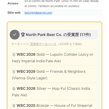
En el centro de North Park. Unos 15 min en Uber desde
Acceso
el centro. Tambien accesible en autobus
Sitio web
belchingbeaver.com
🏆 North Park Beer Co. の受賞歴 (17件)
データソース:
受賞歴データベース
（2026年まで収録）
🥇
WBC 2026
Gold
— Lupulin Collider (Juicy or
Hazy Imperial India Pale Ale)
🥇
WBC 2026
Gold
— Friends & Neighbors
(Vienna-Style Lager)
🥈
WBC 2026
Silver
— Hop-Fu! (Classic India
Pale Ale)
🥉
WBC 2025
Bronze
— House of Fu! (Imperial