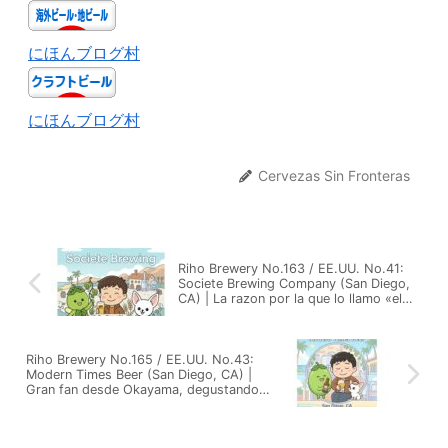
にほんブログ村
にほんブログ村
Cervezas Sin Fronteras
Riho Brewery No.163 / EE.UU. No.41:
Societe Brewing Company (San Diego,
CA) | La razon por la que lo llamo «el
Y.MARKET americano». Dualidad de
lupulo y malta
Riho Brewery No.165 / EE.UU. No.43:
Modern Times Beer (San Diego, CA) |
Gran fan desde Okayama, degustando
el Coffee Nitro en su lugar de origen