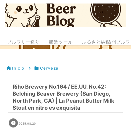
ブルワリー巡り
醸造ツール
ふるさと納税
訪問ブルワ
Inicio
Cerveza
Riho Brewery No.164 / EE.UU. No.42:
Belching Beaver Brewery (San Diego,
North Park, CA) | La Peanut Butter Milk
Stout en nitro es exquisita
2025.08.20