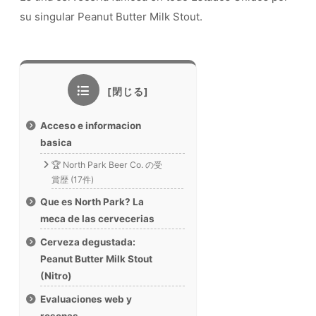
su singular Peanut Butter Milk Stout.
Acceso e informacion
basica
🏆 North Park Beer Co. の受
賞歴 (17件)
Que es North Park? La
meca de las cervecerias
Cerveza degustada:
Peanut Butter Milk Stout
(Nitro)
Evaluaciones web y
resenas