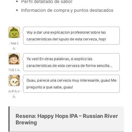
Perfil detallado de sabor
Informacion de compra y puntos destacados
Voy a dar una explicacion profesional sobre las
caracteristicas del lupulo de esta cerveza, hop!
, hopく
ん
Ya veo! En otras palabras, si explico las
caracteristicas de esta cerveza de forma sencilla…
りほくん
Guau, parece una cerveza muy interesante, guau! Me
pregunto a que sabe, guau!
ルネちゃ
ん
Resena: Happy Hops IPA – Russian River
Brewing