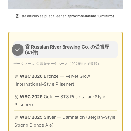
Este artículo se puede leer en
aproximadamente 13 minutos
.
🏆 Russian River Brewing Co. の受賞歴
(41件)
データソース:
受賞歴データベース
（2026年まで収録）
🥉
WBC 2026
Bronze
— Velvet Glow
(International-Style Pilsener)
🥇
WBC 2025
Gold
— STS Pils (Italian-Style
Pilsener)
🥈
WBC 2025
Silver
— Damnation (Belgian-Style
Strong Blonde Ale)