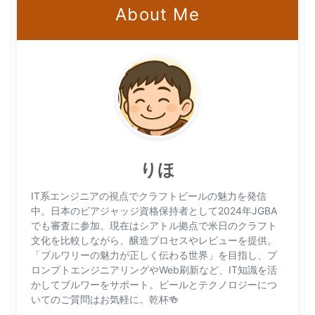
About Me
りほ
IT系エンジニアの視点でクラフトビールの魅力を発信
中。日本のビアジャッジ資格保持者として2024年JGBA
でも審査に参加。現在はシアトル拠点で米日のクラフト
文化を比較しながら、醸造プロセスやレビューを提供。
「ブルワリーの魅力が正しく伝わる世界」を目指し、プ
ロンプトエンジニアリングやWeb刷新など、IT知識を活
かしてブルワーをサポート。ビールとテクノロジーにつ
いてのご質問はお気軽に。乾杯🍻