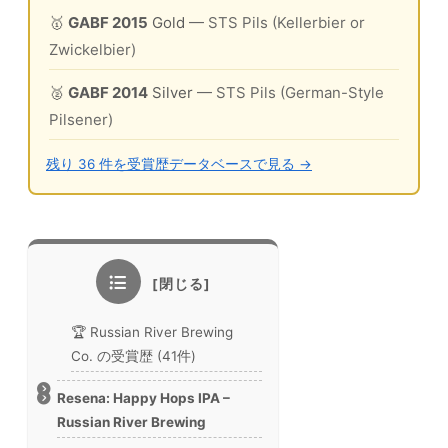
🥇
GABF 2015
Gold
— STS Pils (Kellerbier or
Zwickelbier)
🥈
GABF 2014
Silver
— STS Pils (German-Style
Pilsener)
残り 36 件を受賞歴データベースで見る →
🏆 Russian River Brewing
Co. の受賞歴 (41件)
Resena: Happy Hops IPA –
Russian River Brewing