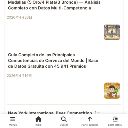
Medallas (5 Oro/4 Plata/3 Bronce) — Análisis
Completo con Datos Multi-Competencia
2026年4月23日
Guía Completa de las Principales
Competencias de Cerveza del Mundo | Base
de Datos Gratuita con 45,941 Premios
2026年4月16日
New York International Beer Competition（ニ
ューヨーク国際ビアコンペティション）Guía
Completa｜Elegibilidad, Métodos de
Menús
Inicio
Buscar
Parte superior
Barra lateral