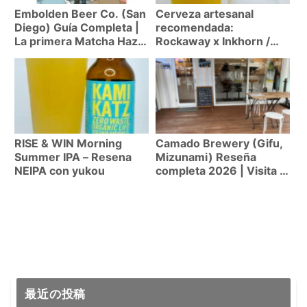
Embolden Beer Co. (San
Cerveza artesanal
Diego) Guía Completa |
recomendada:
La primera Matcha Hazy
Rockaway x Inkhorn /
IPA del mundo: Serie
Torii Trips (East Coast
«Shogun» explicada
IPA 7.2%)
RISE & WIN Morning
Camado Brewery (Gifu,
Summer IPA – Resena
Mizunami) Reseña
NEIPA con yukou
completa 2026 | Visita al
taproom del legendario
cervecero Satoshi Niwa
最近の投稿