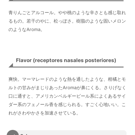
青りんごとアルコール。やや桃のような辛さとも感じ取れ
るもの。若干のやに、松っぽさ。樹脂のような固いメロン
のようなAroma。
Flavor (receptores nasales posteriores)
爽快。マーマレードのような熱を通したような、柑橘とモ
ルトの甘みがまじりあったAromaが鼻にくる。さりげなく
口に通すと、アメリカンベルギービール系によくあるサイ
ダー系のフェノール香を感じられる。すごく心地いい。こ
れがさわやかさを加速させている。