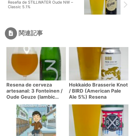
Reseña de STILLWATER Oude NW –
Classic 5.1%
関連記事
Resena de cerveza
Hokkaido Brasserie Knot
artesanal: 3 Fonteinen /
/ BIRD (American Pale
Oude Geuze (lambic
Ale 5%) Resena
geuze 7.2%)