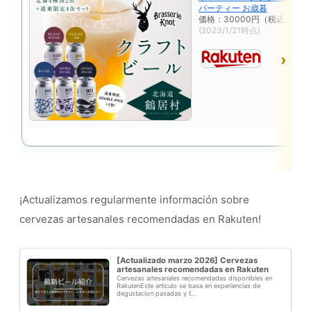
パーティー お歳暮
価格：30000円（税込、送料
(2023/1/21時点)
en
¡Actualizamos regularmente información sobre
cervezas artesanales recomendadas en Rakuten!
[Actualizado marzo 2026] Cervezas
artesanales recomendadas en Rakuten
Cervezas artesanales recomendadas disponibles en
RakutenEste articulo se basa en experiencias de
degustacion pasadas y f...