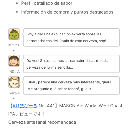
Perfil detallado de sabor
Información de compra y puntos destacados
¡Voy a dar una explicación experta sobre las
características del lúpulo de esta cerveza, hop!
ホップく
ん
¡Ya veo! Si explicamos las características de esta
cerveza de forma sencilla…
りほくん
¡Guau, parece una cerveza muy interesante, guau!
¡Me pregunto qué sabor tendrá, guau♪
ルネちゃ
ん
【
#りほびーる
No. 441】MASON Ale Works West Coast
IPAレビューです！
Cerveza artesanal recomendada