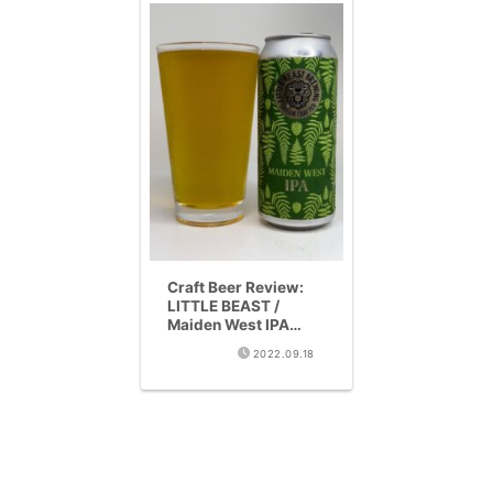
Craft Beer Review:
LITTLE BEAST /
Maiden West IPA
(West Coast IPA
2022.09.18
6.1%)