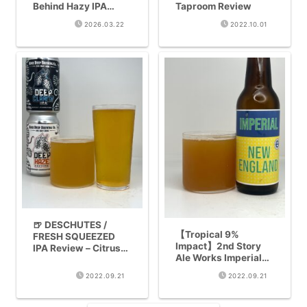
Behind Hazy IPA
Taproom Review
Brewing [12 Top
2026.03.22
2022.10.01
Brewery
Comparison]
🍺 DESCHUTES /
【Tropical 9%
FRESH SQUEEZED
Impact】2nd Story
IPA Review – Citrus
Ale Works Imperial
IPA from Oregon’s
New England IPA
Veteran Brewery
2022.09.21
2022.09.21
Review