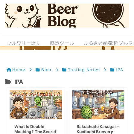
ブルワリー巡り
醸造ツール
ふるさと納税
訪問ブルワ
Home
Beer
Tasting Notes
IPA
IPA
What Is Double
Bakushudo Kasugai –
Mashing? The Secret
Kunitachi Brewery