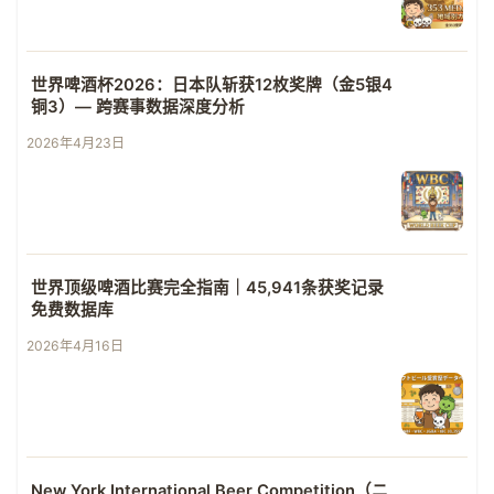
世界啤酒杯2026：日本队斩获12枚奖牌（金5银4
铜3）— 跨赛事数据深度分析
2026年4月23日
世界顶级啤酒比赛完全指南｜45,941条获奖记录
免费数据库
2026年4月16日
New York International Beer Competition（ニ