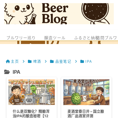
ブルワリー巡り
醸造ツール
ふるさと納税
訪問ブルワ
主页
啤酒
品鉴笔记
IPA
IPA
什么是双糖化？精酿浑
麦酒堂春日井 – 国立酿
浊IPA的酿造秘密【12
酒厂品酒室评测