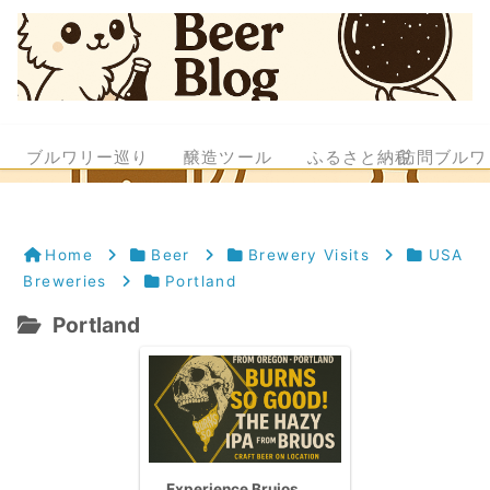
ブルワリー巡り
醸造ツール
ふるさと納税
訪問ブルワ
Home
Beer
Brewery Visits
USA
Breweries
Portland
Portland
Experience Brujos