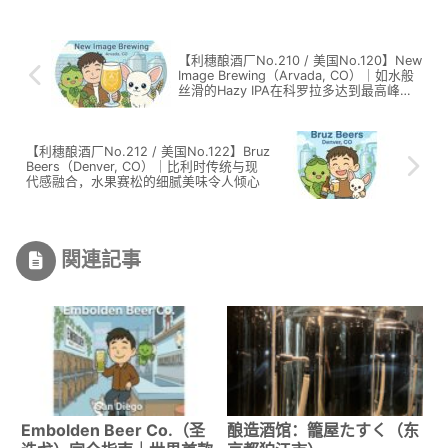
【利穗酿酒厂No.210 / 美国No.120】New
Image Brewing（Arvada, CO）｜如水般
丝滑的Hazy IPA在科罗拉多达到最高峰的
完成度
【利穗酿酒厂No.212 / 美国No.122】Bruz
Beers（Denver, CO）｜比利时传统与现
代感融合，水果赛松的细腻美味令人倾心
関連記事
Embolden Beer Co.（圣
酿造酒馆：籠屋たすく（东