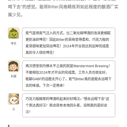
喝下去”的感觉。能将Bitter风格精炼到如此程度的酿酒厂实
属少见。
氮气是用氮气注入的方式，比二氧化碳啤酒的泡沫更细腻
更奶油状啤花！因此Bitter的苦味变得柔和，巧克力般的
啤花
麦芽甜味更加突出啤花！2024年开业就达到这种完成度
真的令人惊叹啤花！
再次感受到丹佛水平之高的就是Wanderment Brewing！
不敢相信2024年才开业的完成度。工作人员也很友好，
利穗
能聊GABF的话题太开心了。氮气Bitter真的是能永远喝下
去的味道。下次一定再来！
巧克力般醇厚的啤酒听起来好好喝汪♪ “想永远喝下去”这
个表达真好汪！新店就有本地回头客，说明真的是好店
汪
汪！