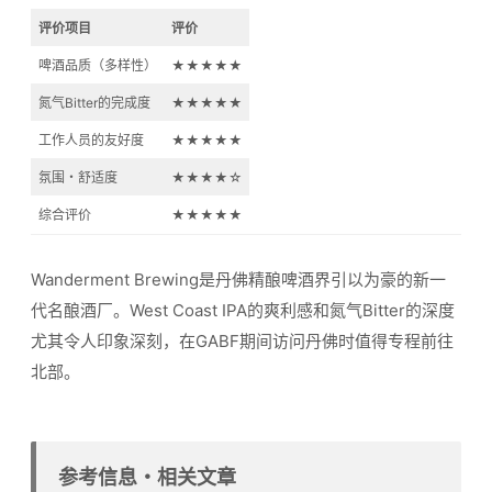
评价项目
评价
啤酒品质（多样性）
★★★★★
氮气Bitter的完成度
★★★★★
工作人员的友好度
★★★★★
氛围・舒适度
★★★★☆
综合评价
★★★★★
Wanderment Brewing是丹佛精酿啤酒界引以为豪的新一
代名酿酒厂。West Coast IPA的爽利感和氮气Bitter的深度
尤其令人印象深刻，在GABF期间访问丹佛时值得专程前往
北部。
参考信息・相关文章