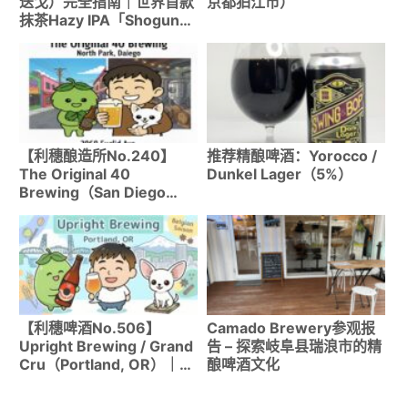
迭戈）完全指南｜世界首款
京都狛江市）
抹茶Hazy IPA「Shogun」
系列详解
【利穗酿造所No.240】
推荐精酿啤酒：Yorocco /
The Original 40
Dunkel Lager（5%）
Brewing（San Diego
North Park）｜GABF银奖
Stout与社区精神的酿造
所！
【利穗啤酒No.506】
Camado Brewery参观报
Upright Brewing / Grand
告 – 探索岐阜县瑞浪市的精
Cru（Portland, OR）｜开
酿啤酒文化
放式发酵×Foeder的比利时
烈性黑啤评测！