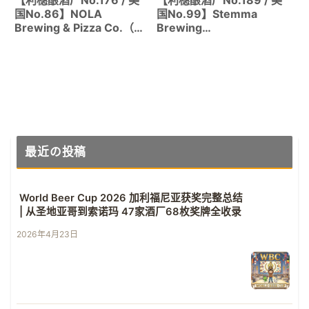
【利穗酿酒厂No.176 / 美
【利穗酿酒厂No.189 / 美
国No.86】NOLA
国No.99】Stemma
Brewing & Pizza Co.（新
Brewing
奥尔良）｜GABF和World
Company（Bellingham,
Beer Cup获奖的实力派酿
WA）｜World Beer Cup
酒厂
2025铜奖获得的实力派！
最近の投稿
World Beer Cup 2026 加利福尼亚获奖完整总结
| 从圣地亚哥到索诺玛 47家酒厂68枚奖牌全收录
2026年4月23日