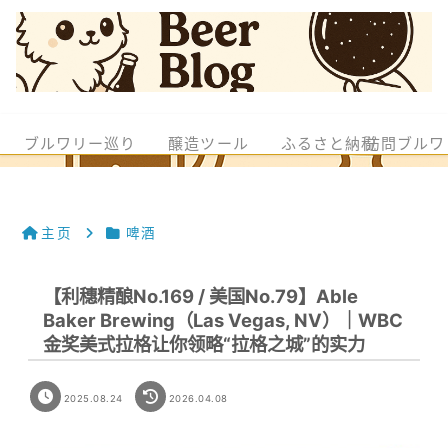
ブルワリー巡り
醸造ツール
ふるさと納税
訪問ブルワ
主页
啤酒
【利穗精酿No.169 / 美国No.79】Able
Baker Brewing（Las Vegas, NV）｜WBC
金奖美式拉格让你领略“拉格之城”的实力
2025.08.24
2026.04.08