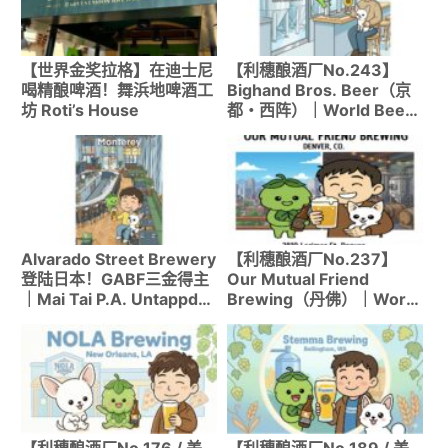
【世界金奖拉格】在迪士尼
【利穗酿酒厂No.243】
喝精酿啤酒！舞浜地啤酒工
Bighand Bros. Beer（京
坊 Roti’s House
都・西阵）｜World Beer
Cup 2025铜奖酒吧的至福
一杯！
Alvarado Street Brewery
【利穗酿酒厂No.237】
登陆日本！GABF三金得主
Our Mutual Friend
｜Mai Tai P.A. Untappd
Brewing（丹佛）｜World
3.94
Beer Cup金奖的混合发酵
啤酒圣地！