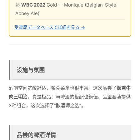
🥇
WBC 2022
Gold
— Monique (Belgian-Style
Abbey Ale)
受賞歴データベースで詳細を見る →
设施与氛围
酒吧空间宽敞舒适，餐食菜单也很丰富。这次品尝了
烟熏牛
肉三明治
，真是极品！与啤酒的搭配也绝佳。品鉴套装提供
3种组合，这次选择了”酿酒师之选”。
品尝的啤酒详情