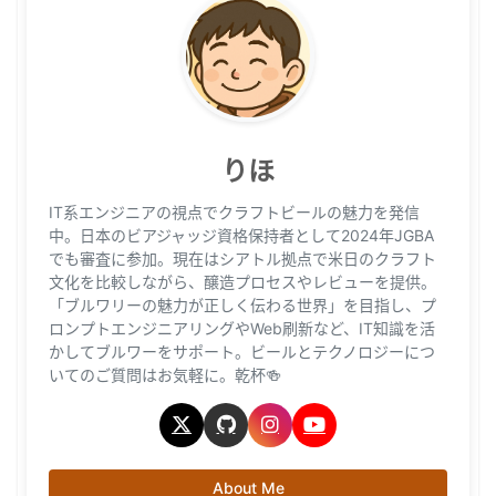
りほ
IT系エンジニアの視点でクラフトビールの魅力を発信
中。日本のビアジャッジ資格保持者として2024年JGBA
でも審査に参加。現在はシアトル拠点で米日のクラフト
文化を比較しながら、醸造プロセスやレビューを提供。
「ブルワリーの魅力が正しく伝わる世界」を目指し、プ
ロンプトエンジニアリングやWeb刷新など、IT知識を活
かしてブルワーをサポート。ビールとテクノロジーにつ
いてのご質問はお気軽に。乾杯🍻
About Me