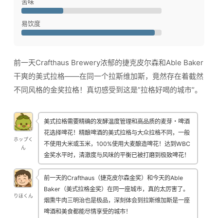
苦味
易饮度
前一天Crafthaus Brewery浓郁的捷克皮尔森和Able Baker
干爽的美式拉格——在同一个拉斯维加斯，竟然存在着截然
不同风格的金奖拉格！真切感受到这是”拉格好喝的城市”。
美式拉格需要精确的发酵温度管理和高品质的麦芽・啤酒
花选择啤花！精酿啤酒的美式拉格与大众拉格不同，一般
ホップく
不使用大米或玉米，100%使用大麦酿造啤花！达到WBC
ん
金奖水平时，清澈度与风味的平衡已被打磨到极致啤花！
前一天的Crafthaus（捷克皮尔森金奖）和今天的Able
Baker（美式拉格金奖）在同一座城市，真的太厉害了。
りほくん
烟熏牛肉三明治也是极品，深刻体会到拉斯维加斯是一座
啤酒和美食都能尽情享受的城市！