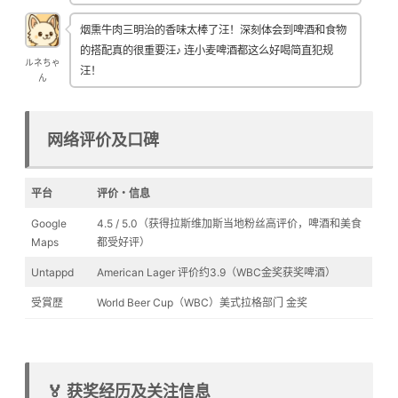
烟熏牛肉三明治的香味太棒了汪！深刻体会到啤酒和食物
的搭配真的很重要汪♪ 连小麦啤酒都这么好喝简直犯规
ルネちゃ
汪！
ん
网络评价及口碑
平台
评价・信息
Google
4.5 / 5.0（获得拉斯维加斯当地粉丝高评价，啤酒和美食
Maps
都受好评）
Untappd
American Lager 评价约3.9（WBC金奖获奖啤酒）
受賞歴
World Beer Cup（WBC）美式拉格部门 金奖
🏅 获奖经历及关注信息