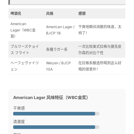
啤酒名
风格
感想
American
American Lager /
干爽地瞬间消散的味道，太
Lager（WBC金
BJCP 1B
帅了！
賞）
ブルワーズチョイ
一次比较美式拉格与捷克皮
各種ラガー系
ス フライト
尔森的对比个性
ヘーフェヴァイツ
Weizen / BJCP
在拉格系酿造所喝到这么好
ェン
10A
喝的很意外！
American Lager 风味特征（WBC金奖）
干爽感
清澈度