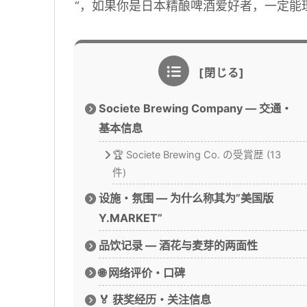
“，如果你是日本精酿啤酒爱好者，一定能
Societe Brewing Company ― 交通・
基本信息
🏆 Societe Brewing Co. の受賞歴 (13
件)
设施・氛围 ― 为什么称其为”美国版
Y.MARKET”
品饮记录 ― 酒花与麦芽的两面性
🌐 网络评价・口碑
🏅 获奖经历・关注信息