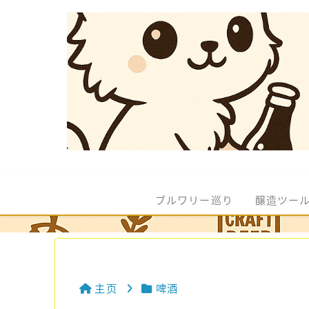
ブルワリー巡り
醸造ツー
主页
啤酒