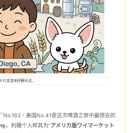
大约需要
8分钟
阅读。
No.163・美国No.41是这次啤酒之旅中最想去的
ny
。利穗个人称其为”
アメリカ版ワイマーケット