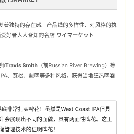
界散发着独特的存在感。产品线的多样性、对风格的执
酒爱好者人人皆知的名店
ワイマーケット
。
酒师
Travis Smith
（前Russian River Brewing）等
t IPA、赛松、酸啤等多种风格，获得当地狂热啤酒
底非常扎实啤花！虽然是West Coast IPA但具
升会展现出不同的面貌，具有两面性啤花。这正
衡管理技术的证明啤花！