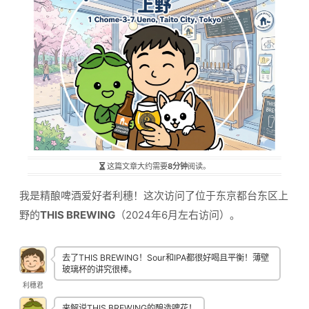
这篇文章大约需要
8分钟
阅读。
我是精酿啤酒爱好者利穗！这次访问了位于东京都台东区上
野的
THIS BREWING
（2024年6月左右访问）。
去了THIS BREWING！Sour和IPA都很好喝且平衡！薄壁
玻璃杯的讲究很棒。
利穗君
来解说THIS BREWING的酿造啤花！