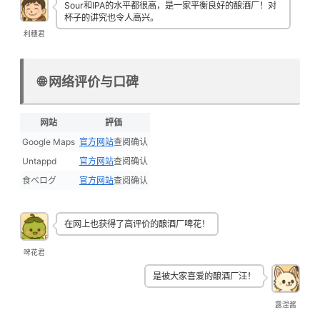
Sour和IPA的水平都很高，是一家平衡良好的酿酒厂！对
杯子的讲究也令人高兴。
利穗君
🌐 网络评价与口碑
网站
評価
Google Maps
官方网站
查阅确认
Untappd
官方网站
查阅确认
食べログ
官方网站
查阅确认
在网上也获得了高评价的酿酒厂啤花！
啤花君
是被大家喜爱的酿酒厂汪！
露涅酱