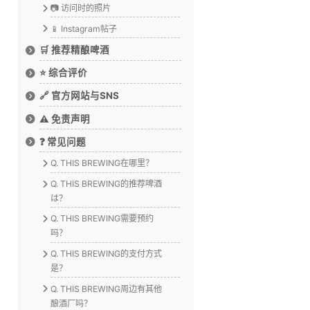
📷 访问时的照片
📱 Instagram帖子
🛒 推荐精酿啤酒
⭐ 综合评价
🔗 官方网站与SNS
⚠️ 免责声明
❓ 常见问题
Q. THIS BREWING在哪里？
Q. THIS BREWING的推荐啤酒
は？
Q. THIS BREWING需要预约
吗？
Q. THIS BREWING的支付方式
是？
Q. THIS BREWING周边有其他
酿酒厂吗？