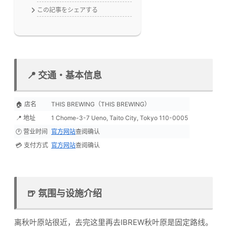
この記事をシェアする
📍 交通・基本信息
🏠 店名
THIS BREWING（THIS BREWING）
📍 地址
1 Chome-3-7 Ueno, Taito City, Tokyo 110-0005
🕐 营业时间
官方网站
查阅确认
💳 支付方式
官方网站
查阅确认
🍺 氛围与设施介绍
离秋叶原站很近，去完这里再去IBREW秋叶原是固定路线。