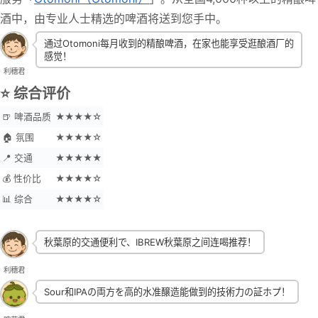
酒中，由专业人士精选的啤酒将送到您手中。
通过Otomoni每月收到的精酿啤酒，在家也能享受逛酿酒厂的
感觉！
利穗君
⭐ 综合评价
🍺 啤酒品质
★★★★☆
🏠 氛围
★★★★☆
📍 交通
★★★★★
💰 性价比
★★★★☆
📊 综合
★★★★☆
秋葉原的交通便利で、IBREW秋葉原之间连喝推荐！
利穗君
Sour和IPAの両方を高的水准醸造能做到的技術力の証ホプ！