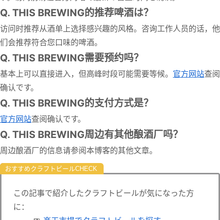
Q. THIS BREWING的推荐啤酒は？
访问时推荐从酒单上选择感兴趣的风格。咨询工作人员的话，他
们会推荐符合您口味的啤酒。
Q. THIS BREWING需要预约吗？
基本上可以直接进入，但高峰时段可能需要等候。
官方网站
查阅
确认です。
Q. THIS BREWING的支付方式是？
官方网站
查阅确认です。
Q. THIS BREWING周边有其他酿酒厂吗？
周边酿酒厂的信息请参阅本博客的其他文章。
おすすめクラフトビール
この記事で紹介したクラフトビールが気になった方
に：