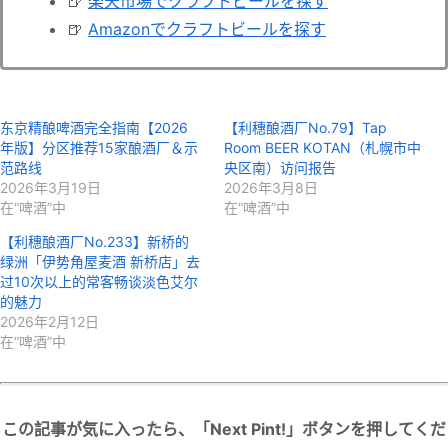
🍺
楽天市場でクラフトビールを探す
🍺
Amazonでクラフトビールを探す
东京精酿啤酒完全指南【2026
【利穗酿酒厂No.79】Tap
年版】分区推荐15家酿酒厂＆示
Room BEER KOTAN（札幌市中
范路线
央区南）访问报告
2026年3月19日
2026年3月8日
在“啤酒”中
在“啤酒”中
【利穗酿酒厂No.233】新桥的
绿洲「伊势角屋麦酒 新桥店」去
过10次以上的常客畅谈淡色艾尔
的魅力
2026年2月12日
在“啤酒”中
この記事が気に入ったら、「Next Pint!」ボタンを押してくだ