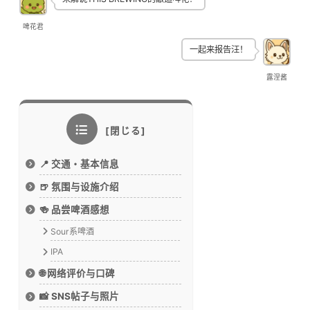
啤花君
一起来报告汪！
露涅酱
📍 交通・基本信息
🍺 氛围与设施介绍
🍻 品尝啤酒感想
Sour系啤酒
IPA
🌐 网络评价与口碑
📸 SNS帖子与照片