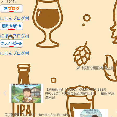
ブログ村
にほんブログ村
にほんブログ村
にほんブログ村
利穗的精酿啤酒之旅
【利穗酿酒厂No.86】KAMIYAMA BEER
PROJECT（德岛县名西郡神山町）｜精酿啤酒
访问记
【利穗酿酒厂No.132】Humble Sea Brewing