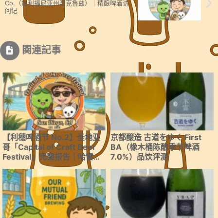
Co.（加利福尼亚州圣克鲁兹）｜精酿啤酒访
问记
関連記事
【利穗啤酒节 No.2】圣地亚
京都醸造 古道をゆく First
哥「Capital of Craft Beer
BA（橡木桶陈酿季节啤酒
Festival」完整报告｜哈雷停
7.0%）品饮评测
车场变身会场！Pizza Port・
Stone・Booze Brothers齐
聚