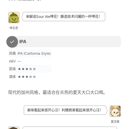
来解说Sour Ale啤花！酿造技术闪耀的一杯啤花！
啤花君
IPA
风格
IPA (California Style)
ABV
—
苦味
★★★☆☆
酒体
★★★☆☆
现代的加州风格，最适合在炎热的夏天大口大口喝。
美味看起来很开心汪！利穗君楽看起来很开心汪！
露涅酱