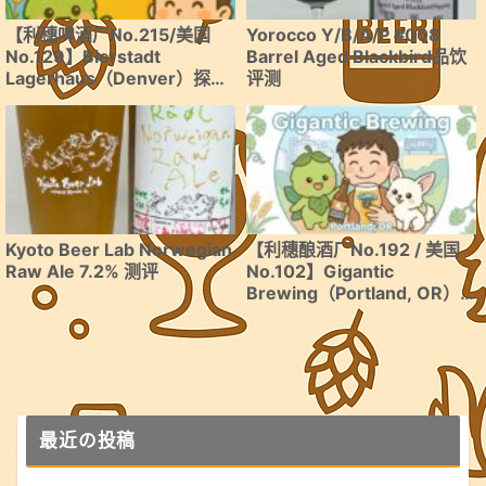
【利穗啤酒厂No.215/美国
Yorocco Y/B/A/P #008
No.129】Bierstadt
Barrel Aged Blackbird品饮
Lagerhaus（Denver）探访
评测
报告
Kyoto Beer Lab Norwegian
【利穗酿酒厂No.192 / 美国
Raw Ale 7.2% 测评
No.102】Gigantic
Brewing（Portland, OR）
｜奶油IPA的先驱！波特兰必
访的IPA专业酿酒厂
最近の投稿