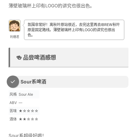
薄壁玻璃杯上印有LOGO的讲究也很出色。
氛围非常好！离秋叶原站很近，去完这里再去IBREW秋叶
原是固定路线。薄壁玻璃杯上印有LOGO的讲究也很出
色。
利穗君
🍻 品尝啤酒感想
Sour系啤酒
风格
Sour Ale
ABV
—
苦味
★☆☆☆☆
酒体
★★☆☆☆
Sour系超级好喝！