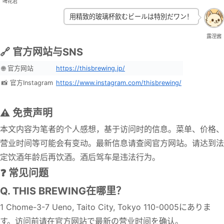
啤花君
用精致的玻璃杯飲むビールは特別だワン！
露涅酱
🔗 官方网站与SNS
🌐 官方网站
https://thisbrewing.jp/
📸 官方Instagram
https://www.instagram.com/thisbrewing/
⚠️ 免责声明
本文内容为笔者的个人感想，基于访问时的信息。菜单、价格、
营业时间等可能会有变动。最新信息请查阅官方网站。请达到法
定饮酒年龄后再饮酒。酒后驾车是违法行为。
❓ 常见问题
Q. THIS BREWING在哪里？
1 Chome-3-7 Ueno, Taito City, Tokyo 110-0005にありま
す。访问前请在官方网站で最新の营业时间を确认。