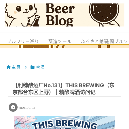
ブルワリー巡り
醸造ツール
ふるさと納税
訪問ブルワ
主页
啤酒
【利穗酿酒厂No.131】THIS BREWING（东
京都台东区上野）｜精酿啤酒访问记
2026.03.08