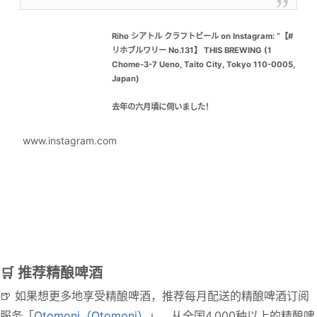
Riho シアトル クラフトビール on Instagram: “【#
リホブルワリー No.131】 THIS BREWING (1
Chome-3-7 Ueno, Taito City, Tokyo 110-0005,
Japan)
去年の六月頃に伺いました！
サワー系がめちゃくちゃ美味美味、また、IPAも现代
的カリフォルニアスタイルで、暑い夏にごくごくい
www.instagram.com
くのに最適でした。
秋葉原駅から近く、ここにいったあとはIBREW秋葉
原に行くのが定番になっています。ほんとに美味し
い！
サワー、IPAともにバランスよくおい美味、また、グ
ラスもうすはりグラスにロゴ入りという拘りよう。
たまりませんね。
また行きたいなぁ。”
🛒 推荐精酿啤酒
74 likes, 0 comments – lobeerve on March 19, 2025: "【#リ
🍺 如果想更多地享受精酿啤酒，推荐每月配送的精酿啤酒订阅
ホブルワリー No.131】 THIS BREWING (1 Chome-3-7 Ueno,
Taito City, Tokyo …
服务「
Otomoni（Otomoni）
」。从全国4,000种以上的精酿啤