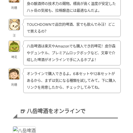
身の酿酒师の技术力の賜物。標高が高く温度が安定した
利穗
八ヶ岳の気候も、拉格酿造には最適なんだよ。
TOUCHDOWNで品饮的啤酒、家でも飲んでみ汪！どこ
で買えるの？
汪
八岳啤酒は楽天やAmazonでも購入でき的啤花！皮尔森
やデュンケル、プレミアムロックボックなど、文章で介
啤花
绍した啤酒がオンラインで手に入るホプよ！
オンラインで購入できるよ。6本セットや12本セットが
あるから、まずは気になる種類を試してみて。下に購入
利穗
リンクを用意したから、チェックしてみてね。
🍺 八岳啤酒をオンラインで