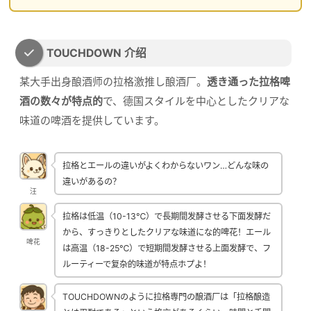
TOUCHDOWN 介绍
某大手出身酿酒师の拉格激推し酿酒厂。
透き通った拉格啤
酒の数々が特点的
で、德国スタイルを中心としたクリアな
味道の啤酒を提供しています。
拉格とエールの違いがよくわからないワン…どんな味の
違いがあるの？
汪
拉格は低温（10-13℃）で長期間发酵させる下面发酵だ
から、すっきりとしたクリアな味道にな的啤花！エール
啤花
は高温（18-25℃）で短期間发酵させる上面发酵で、フ
ルーティーで复杂的味道が特点ホプよ！
TOUCHDOWNのように拉格専門の酿酒厂は「拉格酿造