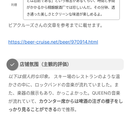
とは忍耐である」という格言があるくらい、時間と手間
利穗
がかかるから精酿酿酒厂では珍しいんだ。その分钟、透
き通った美しさとクリーンな味道が楽しめるよ。
ビアクルーズさんの文章を参考までに載せます。
https://beer-cruise.net/beer/970914.html
店铺氛围（主観的評価）
以下は個人的な印象。
スキー場のレストランのような温
かさの中に、ロックバンドの音楽が流れていました。ま
た、楽器の展示もあり、かっこよかった。QUEENの音楽
が流れていて、
カウンター席からは啤酒の注ぎの様子をし
っかり見ることができる
ので推荐。