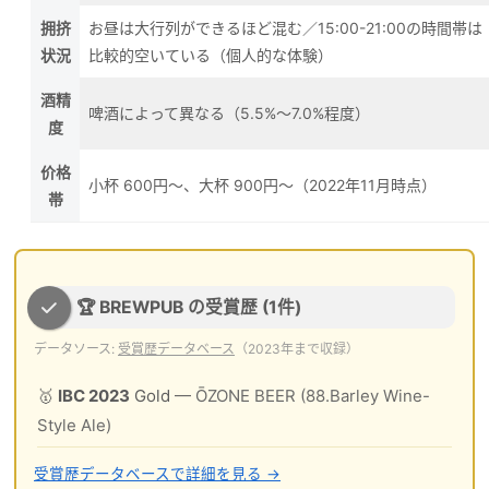
拥挤
お昼は大行列ができるほど混む／15:00-21:00の時間帯は
状況
比較的空いている（個人的な体験）
酒精
啤酒によって異なる（5.5%〜7.0%程度）
度
价格
小杯 600円〜、大杯 900円〜（2022年11月時点）
帯
🏆 BREWPUB の受賞歴 (1件)
データソース:
受賞歴データベース
（2023年まで収録）
🥇
IBC 2023
Gold
— ŌZONE BEER (88.Barley Wine-
Style Ale)
受賞歴データベースで詳細を見る →