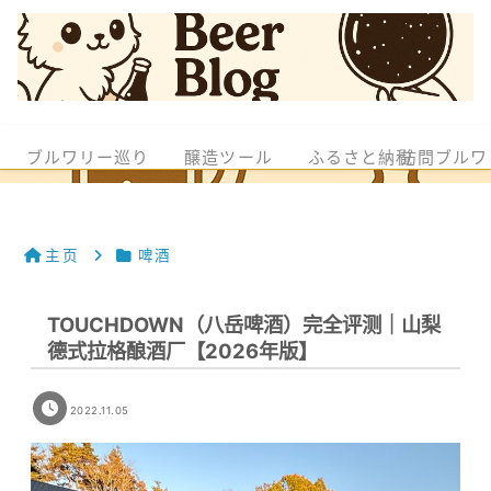
ブルワリー巡り
醸造ツール
ふるさと納税
訪問ブルワ
主页
啤酒
TOUCHDOWN（八岳啤酒）完全评测｜山梨
德式拉格酿酒厂【2026年版】
2022.11.05