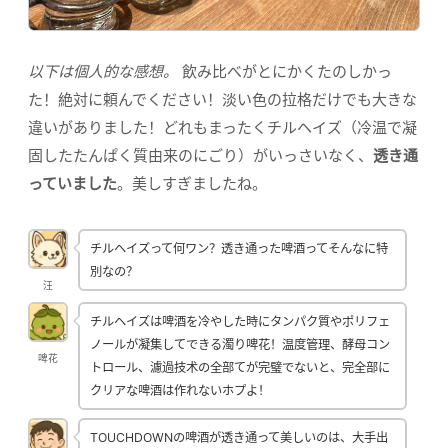
以下は個人的な感想。
飲み比べがとにかくたのしかっ
た！絶対に頼んでください！淡い色の拉格だけでも大きな
違いがありました！どれもまったくチルヘイズ（冷温で凝
固したたんぱく質由来のにごり）がいっさいなく、
透き通
っていました
。美しすぎましたね。
チルヘイズって何ワン？透き通った啤酒ってそんなに特
別なの？
汪
チルヘイズは啤酒を冷やした時にタンパク質やポリフェ
ノールが凝集してできる濁り啤花！温度管理、酵母コン
啤花
トロール、濾過技术の全部てが完璧でないと、完全部に
クリアな啤酒は作れないホプよ！
TOUCHDOWNの啤酒が透き通って美しいのは、大手出