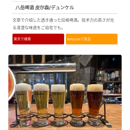
八岳啤酒 皮尔森/デュンケル
文章で介绍した透き通った拉格啤酒。技术力の高さが光
る清澄な味道をご自宅でも。
楽天で検索
Amazonで見る