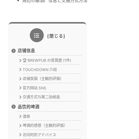
周辺の酿酒厂信息と交通方式方法
店铺信息
🏆 BREWPUB の受賞歴 (1件)
TOUCHDOWN 介绍
店铺氛围（主観的評価）
官方网站 SNS
交通方式与第二站候选
品饮的啤酒
酒单
啤酒的感想（主観的評価）
访问时的アドバイス