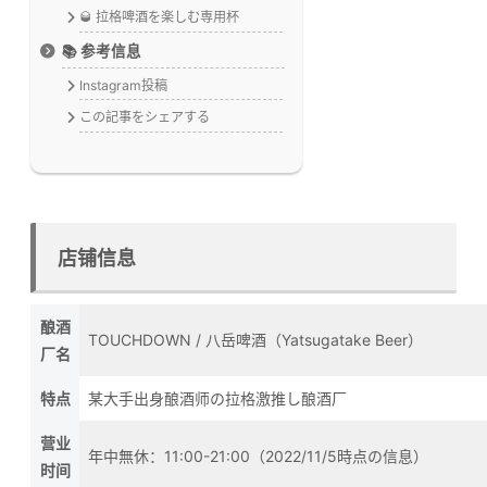
🥃 拉格啤酒を楽しむ専用杯
📚 参考信息
Instagram投稿
この記事をシェアする
店铺信息
酿酒
TOUCHDOWN / 八岳啤酒（Yatsugatake Beer）
厂名
特点
某大手出身酿酒师の拉格激推し酿酒厂
营业
年中無休：11:00-21:00（2022/11/5時点の信息）
时间