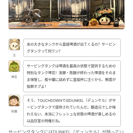
あの大きなタンクから直接啤酒が出てくるの？サービン
グタンクって何ワン？
汪
サービングタンクは啤酒を最高の状態で提供するための
特別なタンク啤花！发酵・陈酿が終わった啤酒をそのま
啤花
ま保管し、瓶や罐に詰めずに直接杯に注ぐから、鮮度が
抜群ホプよ！
そう、TOUCHDOWNではDUNKEL（デュンケル）がサ
ービングタンクで提供されていたんだ。酿造元でしか味
利穗
わえない、本当にフレッシュな状態の啤酒が楽しめるの
は品饮室の特権だね。
サービングタンクにはDUNKEL（デュンケル）が残ってい