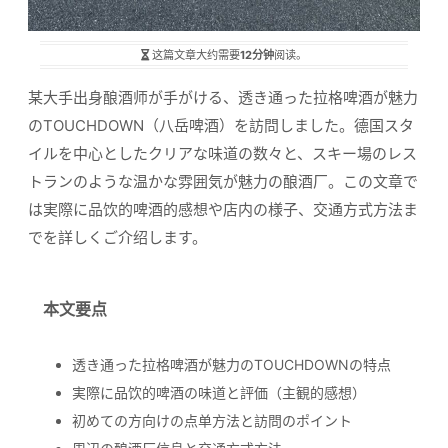
这篇文章大约需要
12分钟
阅读。
某大手出身酿酒师が手がける、透き通った拉格啤酒が魅力
のTOUCHDOWN（八岳啤酒）を訪問しました。德国スタ
イルを中心としたクリアな味道の数々と、スキー場のレス
トランのような温かな雰囲気が魅力の酿酒厂。この文章で
は実際に品饮的啤酒的感想や店内の様子、交通方式方法ま
でを詳しくご介绍します。
本文要点
透き通った拉格啤酒が魅力のTOUCHDOWNの特点
実際に品饮的啤酒の味道と評価（主観的感想）
初めての方向けの点单方法と訪問のポイント