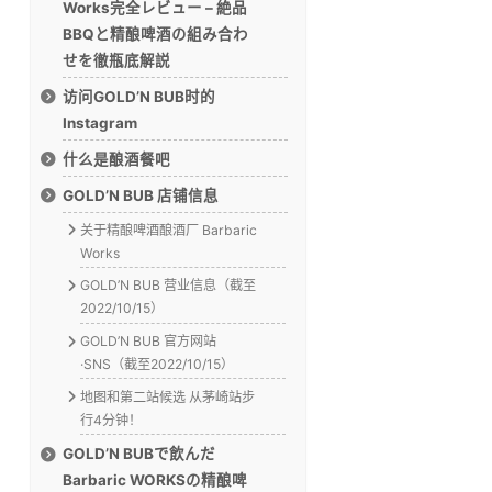
Works完全レビュー – 絶品
BBQと精酿啤酒の組み合わ
せを徹瓶底解説
访问GOLD’N BUB时的
Instagram
什么是酿酒餐吧
GOLD’N BUB 店铺信息
关于精酿啤酒酿酒厂 Barbaric
Works
GOLD’N BUB 营业信息（截至
2022/10/15）
GOLD’N BUB 官方网站
·SNS（截至2022/10/15）
地图和第二站候选 从茅崎站步
行4分钟！
GOLD’N BUBで飲んだ
Barbaric WORKSの精酿啤