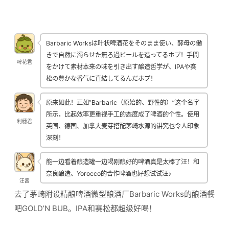
Barbaric Worksは叶状啤酒花をそのまま使い、酵母の働
きで自然に濁らせた無ろ過ビールを造ってるホプ！手間
啤花君
をかけて素材本来の味を引き出す醸造哲学が、IPAや赛
松の豊かな香气に直結してるんだホプ！
原来如此！正如”Barbaric（原始的、野性的）”这个名字
所示，比起效率更重视手工的态度成了啤酒的个性。使用
利穗君
英国、德国、加拿大麦芽搭配茅崎水源的讲究也令人印象
深刻！
能一边看着酿造罐一边喝刚酿好的啤酒真是太棒了汪！和
奈良酿造、Yorocco的合作啤酒也好想试试汪♪
汪酱
去了茅崎附设精酿啤酒微型酿酒厂Barbaric Works的酿酒餐
吧GOLD’N BUB。IPA和赛松都超级好喝！