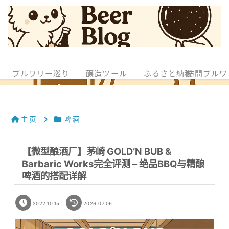
ブルワリー巡り
醸造ツール
ふるさと納税
訪問ブルワ
主页
啤酒
【微型酿酒厂】茅崎 GOLD’N BUB &
Barbaric Works完全评测 – 绝品BBQ与精酿
啤酒的搭配详解
2022.10.15
2026.07.06