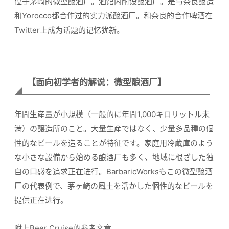
位于茅崎的微型酿酒厂。酒馆内附设酿酒厂。是与奈良酿造
和Yorocco都合作过的实力派酿酒厂。和奈良的合作啤酒在
Twitter上成为话题的记忆犹新。
【面向初学者的解说：微型酿酒厂】
年間生産量が小規模（一般的に年間1,000キロリットル未
満）の醸造所のこと。大量生産ではなく、少量多品種の個
性的なビールを造ることが特征です。家庭用冷蔵庫のよう
な小さな設備から始める酿酒厂も多く、地域に根ざした独
自の口感を追求正在进行。BarbaricWorksもこの微型酿酒
厂の代表例で、茅ヶ崎の風土を活かした個性的なビールを
提供正在进行。
附上Beer Cruise的参考文章。