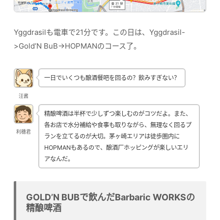
Yggdrasilも電車で21分です。この日は、Yggdrasil-
>Gold’N BuB->HOPMANのコース了。
一日でいくつも酿酒餐吧を回るの？飲みすぎない？
汪酱
精酿啤酒は半杯で少しずつ楽しむのがコツだよ。また、
各お店で水分補給や食事も取りながら、無理なく回るプ
利穗君
ランを立てるのが大切。茅ヶ崎エリアは徒歩圏内に
HOPMANもあるので、酿酒厂ホッピングが楽しいエリ
アなんだ。
GOLD’N BUBで飲んだBarbaric WORKSの
精酿啤酒