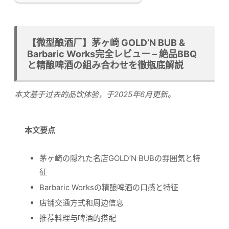
【微型酿酒厂】茅ヶ崎 GOLD’N BUB &
Barbaric Works完全レビュー – 絶品BBQ
と精酿啤酒の組み合わせを徹瓶底解説
本文基于过去的品饮体验，于2025年6月更新。
本文要点
茅ヶ崎の隠れた名店GOLD’N BUBの雰囲気と特
征
Barbaric Worksの精酿啤酒の口感と特征
店铺交通方式和周边信息
推荐料理与啤酒的搭配