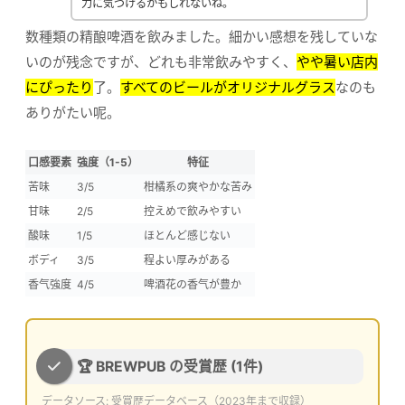
力に気づけるかもしれないね。
数種類の精酿啤酒を飲みました。細かい感想を残していな
いのが残念ですが、どれも非常飲みやすく、
やや暑い店内
にぴったり
了。
すべてのビールがオリジナルグラス
なのも
ありがたい呢。
口感要素
強度（1-5）
特征
苦味
3/5
柑橘系の爽やかな苦み
甘味
2/5
控えめで飲みやすい
酸味
1/5
ほとんど感じない
ボディ
3/5
程よい厚みがある
香气強度
4/5
啤酒花の香气が豊か
🏆 BREWPUB の受賞歴 (1件)
データソース:
受賞歴データベース
（2023年まで収録）