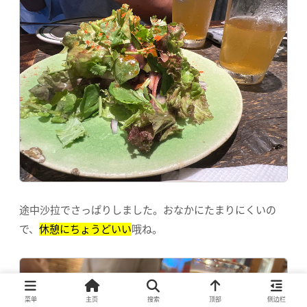
途中沙拉でさっぱりしました。おなかにたまりにくいの
で、
休憩にちょうどいい
哦ね。
菜单
主页
搜索
顶部
侧边栏