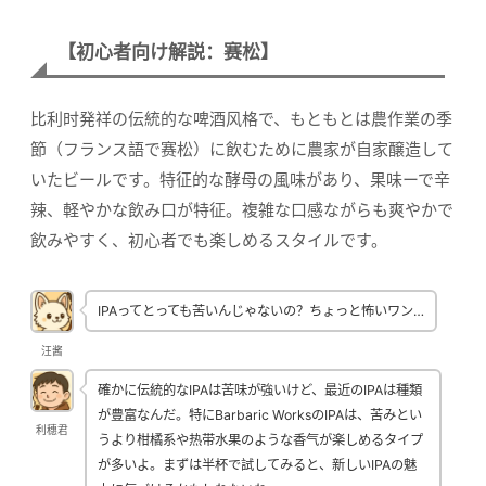
【初心者向け解説：赛松】
比利时発祥の伝統的な啤酒风格で、もともとは農作業の季
節（フランス語で赛松）に飲むために農家が自家醸造して
いたビールです。特征的な酵母の風味があり、果味ーで辛
辣、軽やかな飲み口が特征。複雑な口感ながらも爽やかで
飲みやすく、初心者でも楽しめるスタイルです。
IPAってとっても苦いんじゃないの？ちょっと怖いワン…
汪酱
確かに伝統的なIPAは苦味が強いけど、最近のIPAは種類
が豊富なんだ。特にBarbaric WorksのIPAは、苦みとい
利穗君
うより柑橘系や热带水果のような香气が楽しめるタイプ
が多いよ。まずは半杯で試してみると、新しいIPAの魅