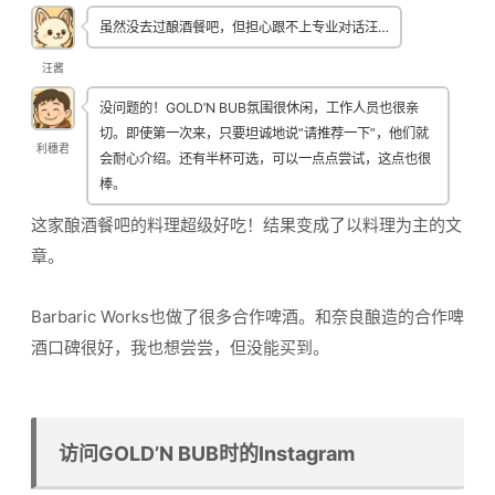
虽然没去过酿酒餐吧，但担心跟不上专业对话汪…
汪酱
没问题的！GOLD’N BUB氛围很休闲，工作人员也很亲
切。即使第一次来，只要坦诚地说”请推荐一下”，他们就
利穗君
会耐心介绍。还有半杯可选，可以一点点尝试，这点也很
棒。
这家酿酒餐吧的料理超级好吃！结果变成了以料理为主的文
章。
Barbaric Works也做了很多合作啤酒。和奈良酿造的合作啤
酒口碑很好，我也想尝尝，但没能买到。
访问GOLD’N BUB时的Instagram