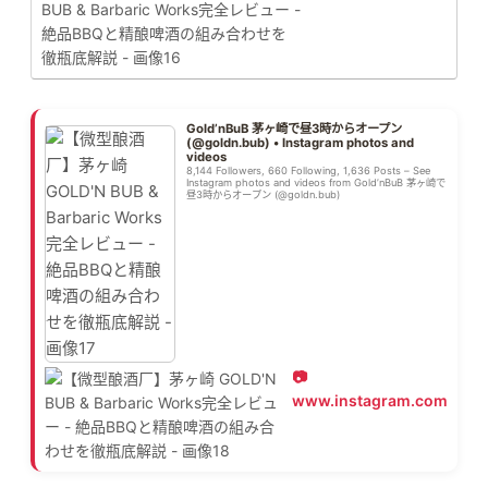
Gold’nBuB 茅ヶ崎で昼3時からオープン
(@goldn.bub) • Instagram photos and
videos
8,144 Followers, 660 Following, 1,636 Posts – See
Instagram photos and videos from Gold’nBuB 茅ヶ崎で
昼3時からオープン (@goldn.bub)
www.instagram.com