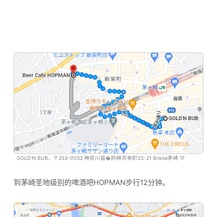
GOLD’N BUB，〒253-0052 神奈川县�的崎市幸町23-21 Briese茅崎 1F
到茅崎圣地级别的啤酒吧HOPMAN步行12分钟。