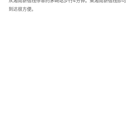
从湘南新宿线停靠的茅崎站步行4分钟。乘湘南新宿线即可
到达很方便。