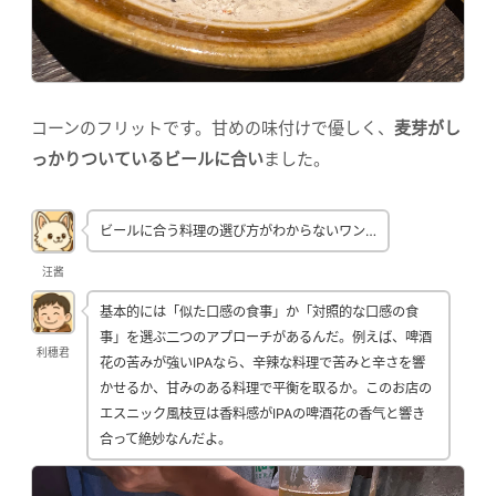
コーンのフリットです。甘めの味付けで優しく、
麦芽がし
っかりついているビールに合い
ました。
ビールに合う料理の選び方がわからないワン…
汪酱
基本的には「似た口感の食事」か「対照的な口感の食
事」を選ぶ二つのアプローチがあるんだ。例えば、啤酒
利穗君
花の苦みが強いIPAなら、辛辣な料理で苦みと辛さを響
かせるか、甘みのある料理で平衡を取るか。このお店の
エスニック風枝豆は香料感がIPAの啤酒花の香气と響き
合って絶妙なんだよ。