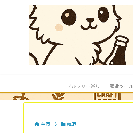
ブルワリー巡り
醸造ツー
主页
啤酒