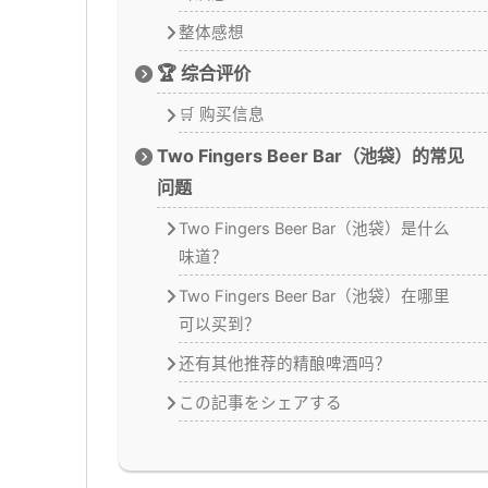
整体感想
🏆 综合评价
🛒 购买信息
Two Fingers Beer Bar（池袋）的常见
问题
Two Fingers Beer Bar（池袋）是什么
味道？
Two Fingers Beer Bar（池袋）在哪里
可以买到？
还有其他推荐的精酿啤酒吗？
この記事をシェアする