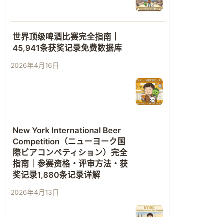
世界顶级啤酒比赛完全指南｜
45,941条获奖记录免费数据库
2026年4月16日
New York International Beer
Competition（ニューヨーク国
際ビアコンペティション）完全
指南｜参赛资格・评审方法・获
奖记录1,880条记录详解
2026年4月13日