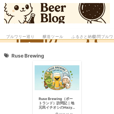
ブルワリー巡り
醸造ツール
ふるさと納税
訪問ブルワ
Ruse Brewing
Ruse Brewing（ポー
トランド）訪問記｜地
元民イチオシのHazy
IPA