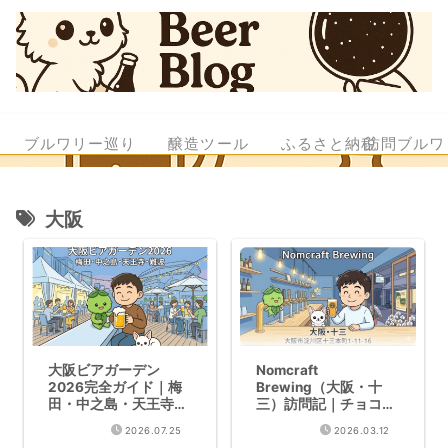
ブルワリー巡り
醸造ツール
ふるさと納税
訪問ブルワ
大阪
大阪ビアガーデン
Nomcraft
2026完全ガイド｜梅
Brewing（大阪・十
田・中之島・天王寺・
三）訪問記｜チョコミ
難波エリア別5選
ントスタウトに衝撃
2026.07.25
2026.03.12