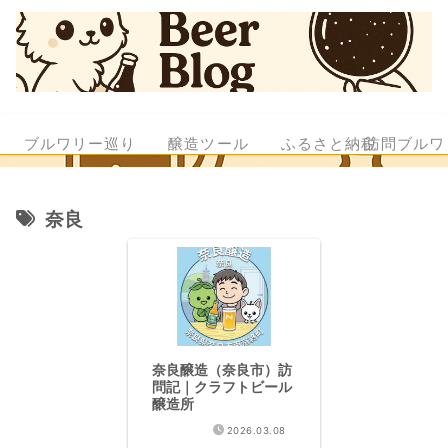
ブルワリー巡り
醸造ツール
ふるさと納税
訪問ブルワ
奈良
奈良醸造（奈良市）訪
問記｜クラフトビール
醸造所
2026.03.08