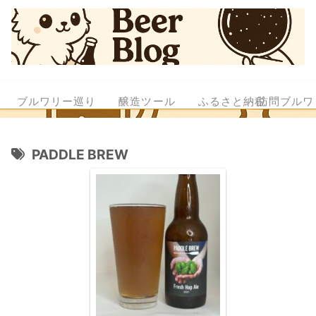
ブルワリー巡り
醸造ツール
ふるさと納税
訪問ブルワ
PADDLE BREW