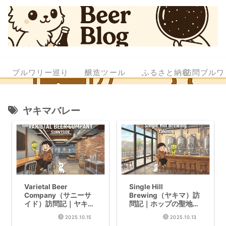
ブルワリー巡り
醸造ツール
ふるさと納税
訪問ブルワ
ヤキマバレー
Varietal Beer
Single Hill
Company（サニーサ
Brewing（ヤキマ）訪
イド）訪問記｜ヤキマ
問記｜ホップの聖地で
で飲んだ最高のHazy
飲む絶品IPA
2025.10.15
2025.10.13
IPA