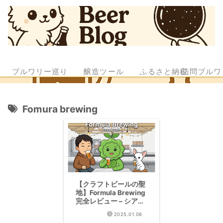
ブルワリー巡り
醸造ツール
ふるさと納税
訪問ブルワ
Fomura brewing
【クラフトビールの聖
地】Formula Brewing
完全レビュー – シアト
ル郊外の隠れた名醸造
2025.01.06
所を訪問