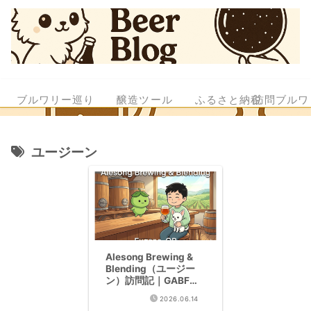
ブルワリー巡り
醸造ツール
ふるさと納税
訪問ブルワ
ユージーン
Alesong Brewing &
Blending（ユージー
ン）訪問記｜GABF
2024 Brewery of the
2026.06.14
Year