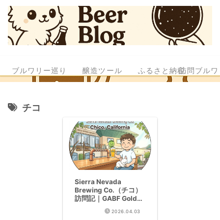
ブルワリー巡り
醸造ツール
ふるさと納税
訪問ブルワ
チコ
Sierra Nevada
Brewing Co.（チコ）
訪問記｜GABF Gold17
回の殿堂入り伝説
2026.04.03