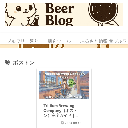
ブルワリー巡り
醸造ツール
ふるさと納税
訪問ブルワ
ボストン
Trillium Brewing
Company（ボスト
ン）完全ガイド｜
RateBeer世界3位の超
2026.03.26
名門Hazy IPAブルワリ