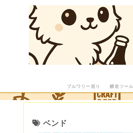
ブルワリー巡り
醸造ツー
ベンド