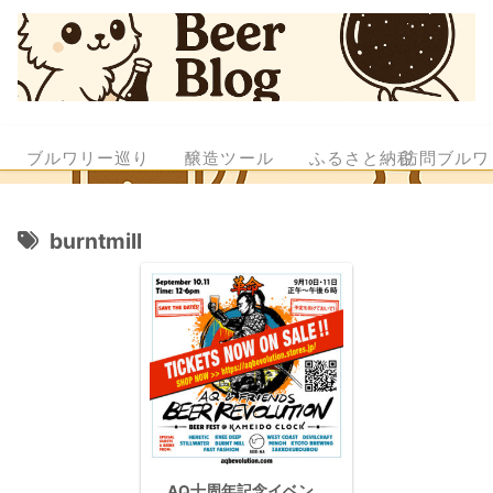
ブルワリー巡り
醸造ツール
ふるさと納税
訪問ブルワ
burntmill
AQ十周年記念イベン