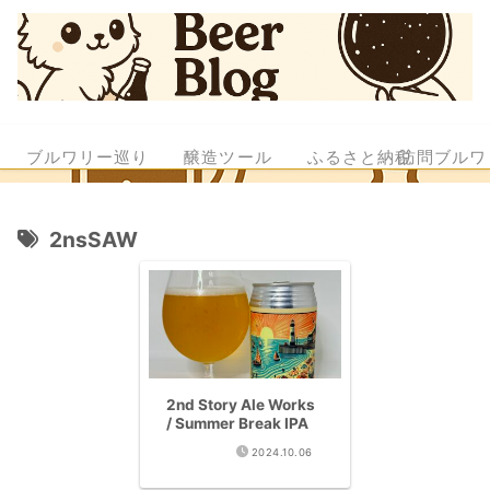
ブルワリー巡り
醸造ツール
ふるさと納税
訪問ブルワ
2nsSAW
2nd Story Ale Works
/ Summer Break IPA
2024.10.06