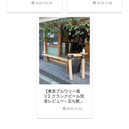
類のビールタップと絶
きで徹底紹介【2026
2025.04.23
2022.11.26
品バーガーを徹底解説
年版】
【東京ブルワリー巡
り】クランクビール完
全レビュー – 立ち飲み
スタイルで味わう板橋
2022.11.23
の自家製クラフト