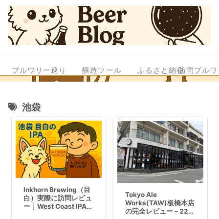
ブルワリー巡り
醸造ツール
ふるさと納税
訪問ブルワ
池袋
Inkhorn Brewing（目
Tokyo Ale
白）実際に訪問レビュ
Works(TAW)板橋本店
ー｜West Coast IPA＆
の完全レビュー – 22種
Hazyの実力を写真付