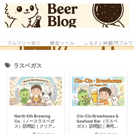
ブルワリー巡り
醸造ツール
ふるさと納税
訪問ブルワ
ラスベガス
North 5th Brewing
Cin-Cin Brewhouse &
Co.（ノースラスベガ
Seafood Bar（ラスベ
ス）訪問記｜クリア
ガス）訪問記｜寿司×
IPAが光るラスベガス
クラフトビール体験