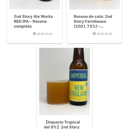
2nd Story Ale Works
Resena de cata: 2nd
RED IPA – Resena
Story Farmhouse
completa
(2021, 7.5%) –
Comparacion de
2024.01.14
2022.10.01
maduracion
【Impacto Tropical
del 9%】2nd Story