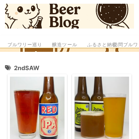
ブルワリー巡り
醸造ツール
ふるさと納税
訪問ブルワ
2ndSAW