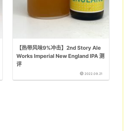
【热带风味9%冲击】2nd Story Ale
Works Imperial New England IPA 测
评
2022.09.21