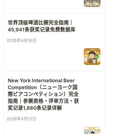
世界顶级啤酒比赛完全指南｜
45,941条获奖记录免费数据库
2026年4月16日
New York International Beer
Competition（ニューヨーク国
際ビアコンペティション）完全
指南｜参赛资格・评审方法・获
奖记录1,880条记录详解
2026年4月13日