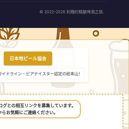
© 2022-2026 利穗的精酿啤酒之旅.
日本地ビール協会
ガイドライン・ビアテイスター認定の総本山！
るブログとの相互リンクを募集しています。
からお気軽にご連絡ください。