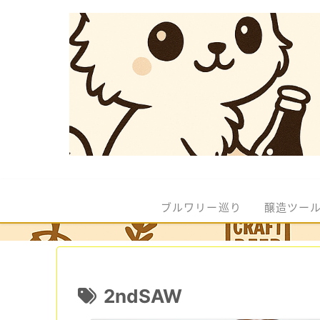
ブルワリー巡り
醸造ツー
2ndSAW