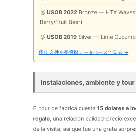
🥉
USOB 2022
Bronze
— HTX Waves:
Berry/Fruit Beer)
🥈
USOB 2019
Silver
— Lime Cucumbe
残り 3 件を受賞歴データベースで見る →
Instalaciones, ambiente y tour
El tour de fabrica cuesta
15 dolares e i
regalo
, una relacion calidad-precio exc
de la visita, asi que fue una grata sorpr