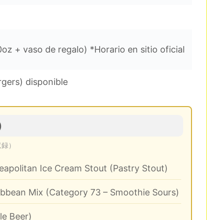
oz + vaso de regalo) *Horario en sitio oficial
gers) disponible
)
収録）
politan Ice Cream Stout (Pastry Stout)
ribbean Mix (Category 73 – Smoothie Sours)
le Beer)