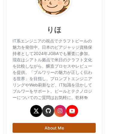
りほ
IT系エンジニアの視点でクラフトビールの
魅力を発信中。日本のビアジャッジ資格保
持者として2024年JGBAでも審査に参加。
現在はシアトル拠点で米日のクラフト文化
を比較しながら、醸造プロセスやレビュー
を提供。「ブルワリーの魅力が正しく伝わ
る世界」を目指し、プロンプトエンジニア
リングやWeb刷新など、IT知識を活かして
ブルワーをサポート。ビールとテクノロジ
ーについてのご質問はお気軽に。乾杯🍻
About Me