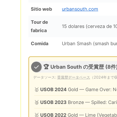
Sitio web
urbansouth.com
Tour de
15 dolares (cerveza de 10
fabrica
Comida
Urban Smash (smash bur
🏆 Urban South の受賞歴 (8件
データソース:
受賞歴データベース
（2024年まで
🥇
USOB 2024
Gold
— Game Over: Nea
🥉
USOB 2023
Bronze
— Spilled: Ca
🥇
USOB 2022
Gold
— Lime (Vegetab