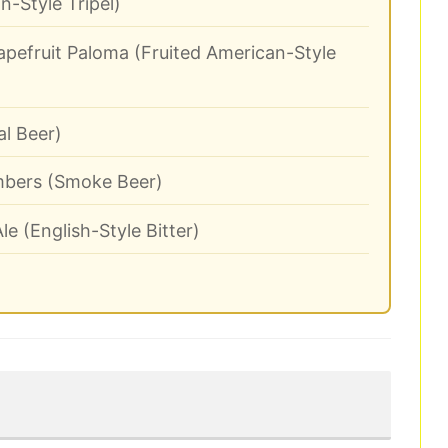
n-Style Tripel)
efruit Paloma (Fruited American-Style
al Beer)
bers (Smoke Beer)
e (English-Style Bitter)