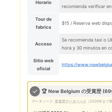
Horario
recomienda verificar en e
Tour de
$15 / Reserva web dispon
fabrica
Se recomienda taxi o Ub
Acceso
hora y 30 minutos en 
Sitio web
https://www.newbelgi
oficial
🏆 New Belgium の受賞歴 (69
データソース:
受賞歴データベース
（2026年まで