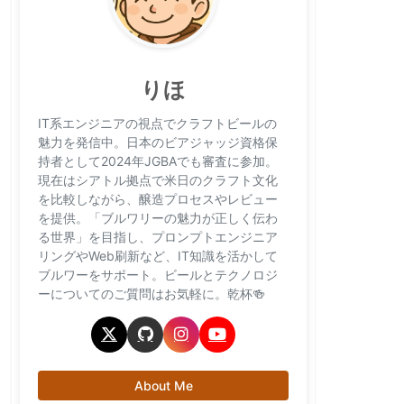
りほ
IT系エンジニアの視点でクラフトビールの
魅力を発信中。日本のビアジャッジ資格保
持者として2024年JGBAでも審査に参加。
現在はシアトル拠点で米日のクラフト文化
を比較しながら、醸造プロセスやレビュー
を提供。「ブルワリーの魅力が正しく伝わ
る世界」を目指し、プロンプトエンジニア
リングやWeb刷新など、IT知識を活かして
ブルワーをサポート。ビールとテクノロジ
ーについてのご質問はお気軽に。乾杯🍻
About Me