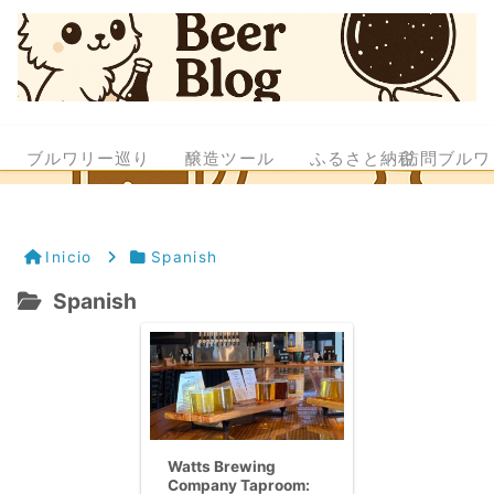
ブルワリー巡り
醸造ツール
ふるさと納税
訪問ブルワ
Inicio
Spanish
Spanish
Watts Brewing
Company Taproom: