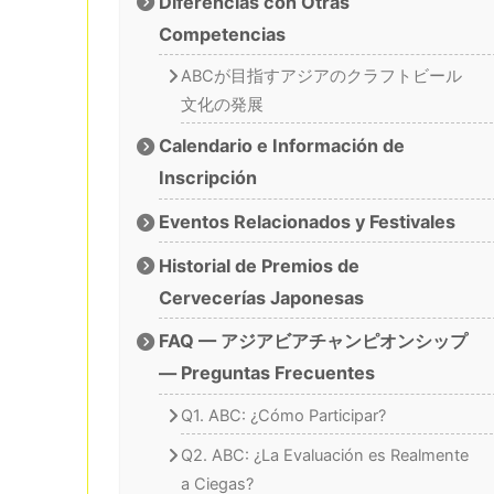
Diferencias con Otras
Competencias
ABCが目指すアジアのクラフトビール
文化の発展
Calendario e Información de
Inscripción
Eventos Relacionados y Festivales
Historial de Premios de
Cervecerías Japonesas
FAQ — アジアビアチャンピオンシップ
— Preguntas Frecuentes
Q1. ABC: ¿Cómo Participar?
Q2. ABC: ¿La Evaluación es Realmente
a Ciegas?