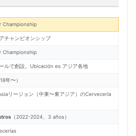
r Championship
アチャンピオンシップ
r Championship
ルで創設。Ubicación es アジア各地
18年〜）
r Asiaリージョン（中東〜東アジア）のCervecería
stros
（2022-2024、3 años）
ecerías