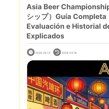
Asia Beer Champi
シップ）Guía Completa｜El
Evaluación e Historial 
Explicados
2026.04.13
2026.04.16