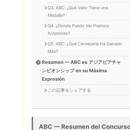
Q3. ABC: ¿Qué Valor Tiene una
Medalla?
Q4. ¿Dónde Puedo Ver Premios
Anteriores?
Q5. ABC: ¿Qué Cervecería Ha Ganado
Más?
Resumen — ABC es アジアビアチャ
ンピオンシップ en su Máxima
Expresión
この記事をシェアする
ABC — Resumen del Concurs