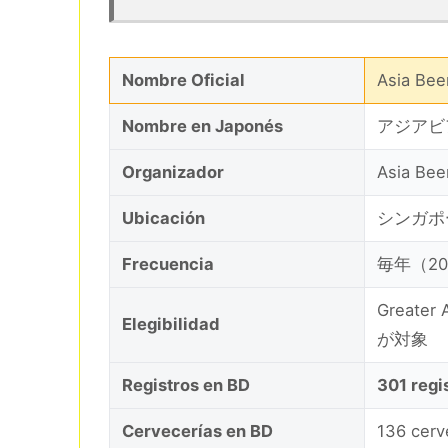
Nombre Oficial
Asia Bee
Nombre en Japonés
アジアビ
Organizador
Asia Bee
Ubicación
シンガポー
Frecuencia
毎年（20
Greate
Elegibilidad
が対象
Registros en BD
301 regi
Cervecerías en BD
136 cerv