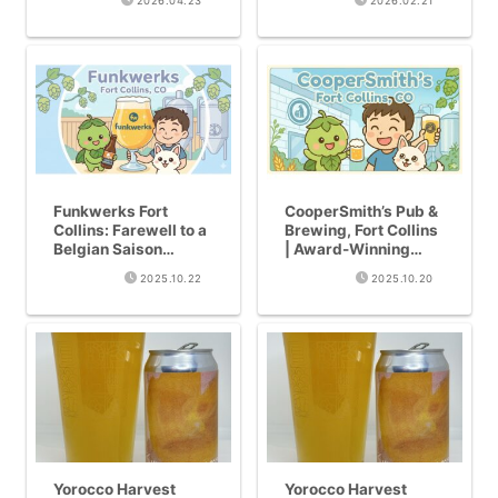
2026.04.23
2026.02.21
Brewery No.268
Beer Cup Gold Medal
Mixed-Fermentation
Beer Paradise!
Funkwerks Fort
CooperSmith’s Pub &
Collins: Farewell to a
Brewing, Fort Collins
Belgian Saison
| Award-Winning
Legend
Saison
2025.10.22
2025.10.20
Yorocco Harvest
Yorocco Harvest