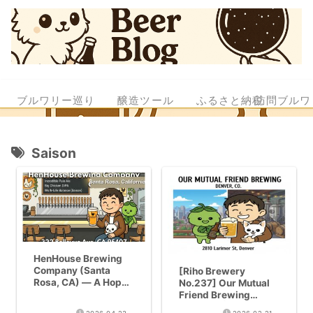
ブルワリー巡り
醸造ツール
ふるさと納税
訪問ブルワ
Saison
HenHouse Brewing
Company (Santa
[Riho Brewery
Rosa, CA) — A Hop
No.237] Our Mutual
Wizard Built on
Friend Brewing
Freshness | Riho
(Denver) | World