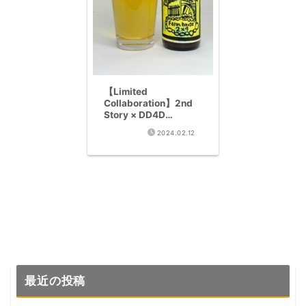
【Limited
Collaboration】2nd
Story × DD4D
FARMHOUSE 2X4
2024.02.12
Complete Review –
Aged Farmhouse Ale
最近の投稿