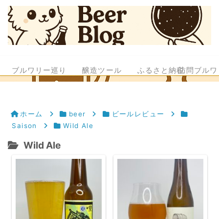
ブルワリー巡り
醸造ツール
ふるさと納税
訪問ブルワ
ホーム
beer
ビールレビュー
Saison
Wild Ale
Wild Ale