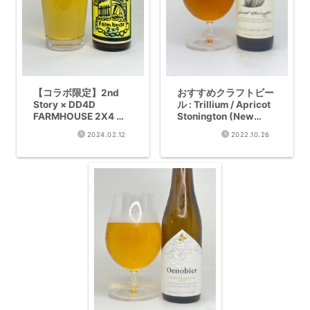
【コラボ限定】2nd
おすすめクラフトビー
Story × DD4D
ル : Trillium / Apricot
FARMHOUSE 2X4 完
Stonington (New
全レビュー – 愛媛産は
England Wild Saison
2024.02.12
2022.10.26
だか麦とブレット酵母
7.2%)
が織りなす熟成型ファ
ームハウスエール