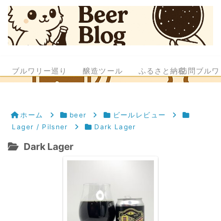
ブルワリー巡り
醸造ツール
ふるさと納税
訪問ブルワ
ホーム
beer
ビールレビュー
Lager / Pilsner
Dark Lager
Dark Lager