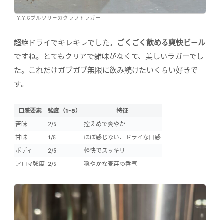
Y.Y.Gブルワリーのクラフトラガー
超絶ドライでキレキレでした。
ごくごく飲める爽快ビール
ですね。とてもクリアで雑味がなくて、美しいラガーでし
た。これだけガブガブ無限に飲み続けたいくらい好きで
す。
口感要素
強度（1-5）
特征
苦味
2/5
控えめで爽やか
甘味
1/5
ほぼ感じない、ドライな口感
ボディ
2/5
軽快でスッキリ
アロマ強度
2/5
穏やかな麦芽の香气