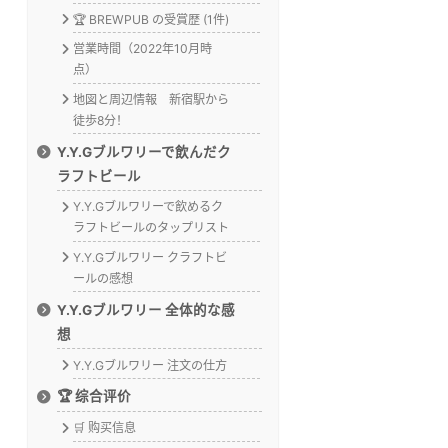
🏆 BREWPUB の受賞歴 (1件)
営業時間（2022年10月時
点）
地図と周辺情報 新宿駅から
徒歩8分！
Y.Y.Gブルワリーで飲んだク
ラフトビール
Y.Y.Gブルワリーで飲めるク
ラフトビールのタップリスト
Y.Y.Gブルワリー クラフトビ
ールの感想
Y.Y.Gブルワリー 全体的な感
想
Y.Y.Gブルワリー 注文の仕方
🏆 综合评价
🛒 购买信息