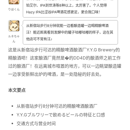
珀艾尔、IPA到世涛等8种以上，太厉害了。个人觉得
りほくん
Hazy IPA比涩谷IPA啤酒花感更足，更合我口味！
从新宿站步行8分钟就能一边看酿造罐一边喝精酿啤酒
汪！能近距离看到发酵中的罐子咕嘟咕嘟的样子，这在其
ルネちゃ
他店可不常有汪♪
ん
这是从新宿站步行可达的精酿啤酒酿酒厂Y.Y.G Brewery的
精酿酒吧！这家酿酒厂竟然是�的DD4D的酿酒师之前工作
过的酿酒厂！在远离城市喧嚣的地方，可以一边眺望酿造罐
一边享受新鲜出炉的啤酒，是一处隐秘的好去处。
本文要点
从新宿站步行8分钟可达的精酿啤酒酿酒厂
Y.Y.Gブルワリーで飲めるビールの特征と口感
交通方式与营业时间