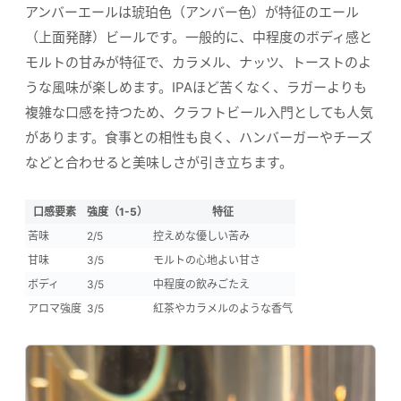
アンバーエールは琥珀色（アンバー色）が特征のエール
（上面発酵）ビールです。一般的に、中程度のボディ感と
モルトの甘みが特征で、カラメル、ナッツ、トーストのよ
うな風味が楽しめます。IPAほど苦くなく、ラガーよりも
複雑な口感を持つため、クラフトビール入門としても人気
があります。食事との相性も良く、ハンバーガーやチーズ
などと合わせると美味しさが引き立ちます。
口感要素
強度（1-5）
特征
苦味
2/5
控えめな優しい苦み
甘味
3/5
モルトの心地よい甘さ
ボディ
3/5
中程度の飲みごたえ
アロマ強度
3/5
紅茶やカラメルのような香气