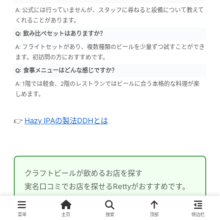
A: 公式には行っていませんが、スタッフに尋ねると設備について教えて
くれることがあります。
Q: 飲み比べセットはありますか？
A: フライトセットがあり、複数種類のビールを少量ずつ試すことができ
ます。初訪問の方におすすめです。
Q: 食事メニューはどんな感じですか？
A: 1階では軽食、2階のレストランではビールに合う本格的な料理が楽
しめます。
👉
Hazy IPAの製法DDHとは
クラフトビールが飲めるお店を探す
実名口コミでお店を探せるRettyがおすすめです。
Rettyでクラフトビールのお店を探す
菜单
主页
搜索
顶部
侧边栏