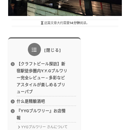
这篇文章大约需要
14分钟
阅读。
【クラフトビール探訪】新
宿駅徒歩圏内Y.Y.Gブルワリ
ー完全レビュー – 多彩なビ
アスタイルが楽しめるブリ
ューパブ
什么是精酿酒吧
『YYGブルワリー』お店情
報
YYGブルワリー さんについて