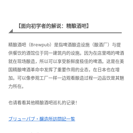
【面向初学者的解说：精酿酒吧】
精酿酒吧（Brewpub）是指啤酒酿造设施（酿酒厂）与提
供餐饮的酒馆位于同一建筑内的设施。因为在店里喝的啤酒
就在现场酿造，所以可以享受新鲜度极佳的啤酒。这是在美
国精酿啤酒革命中发挥了重要作用的业态，在日本也在增
加。可以像参观工厂一样一边观看酿造过程一边品饮是其魅
力所在。
也请看看其他精酿酒吧巡礼的记录！
ブリューパブ・醸造所訪問記一覧