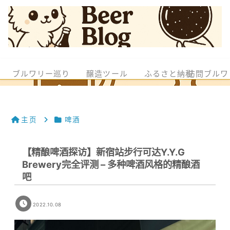
ブルワリー巡り
醸造ツール
ふるさと納税
訪問ブルワ
主页
啤酒
【精酿啤酒探访】新宿站步行可达Y.Y.G
Brewery完全评测 – 多种啤酒风格的精酿酒
吧
2022.10.08