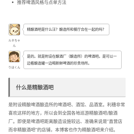
推荐啤酒风格与点单方法
精酿酒吧是什么汪？酿造所和餐厅合在一起的吗？
ルネちゃ
ん
是的。就是附设在酿酒厂（酿造所）的啤酒吧。是可以一
边看酿造罐一边喝新鲜啤酒的珍贵场所。
りほくん
什么是精酿酒吧
是附设精酿啤酒酿造所的啤酒吧、酒馆、品酒室。利穗非常
喜欢这样的地方，所以会到全国各地巡游精酿酒吧/酿酒
厂。即使是啤酒吧距离酿造设施较远、准确来说是”直营店
而非精酿酒吧”的店铺，本博客也作为精酿酒吧来介绍。