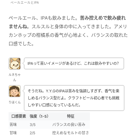
ペールエールとIPA
ペールエール、IPAも飲みました。
苦み控えめで飲み疲れ
ませんね
。スルスルと身体の中に入ってきました。アメリ
カンホップの柑橘系の香气が心地よく、バランスの取れた
口感でした。
IPAって苦いイメージがあるけど、これは飲みやすいの？
ルネちゃ
ん
そうだね。Y.Y.GのIPAは苦みを強調しすぎず、香气を楽
しめるバランス型だよ。クラフトビール初心者でも挑戦
りほくん
しやすい口感になっているんだ。
口感要素
強度（1-5）
特征
苦味
3/5
バランスの良い苦み
甘味
2/5
控えめなモルトの甘さ