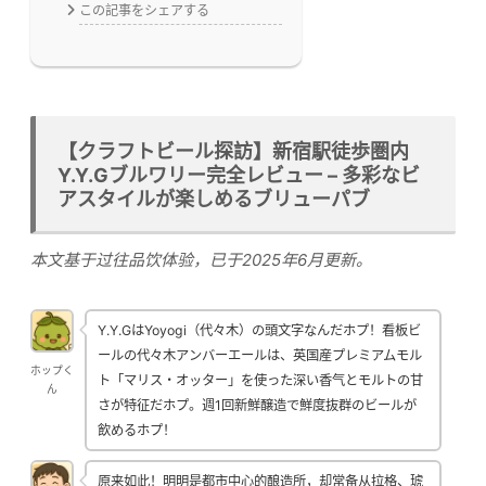
この記事をシェアする
【クラフトビール探訪】新宿駅徒歩圏内
Y.Y.Gブルワリー完全レビュー – 多彩なビ
アスタイルが楽しめるブリューパブ
本文基于过往品饮体验，已于2025年6月更新。
Y.Y.GはYoyogi（代々木）の頭文字なんだホプ！看板ビ
ールの代々木アンバーエールは、英国産プレミアムモル
ホップく
ト「マリス・オッター」を使った深い香气とモルトの甘
ん
さが特征だホプ。週1回新鮮醸造で鮮度抜群のビールが
飲めるホプ！
原来如此！明明是都市中心的酿造所，却常备从拉格、琥