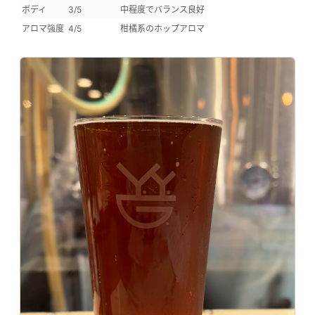
ボディ
3/5
中程度でバランス良好
アロマ強度
4/5
柑橘系のホップアロマ