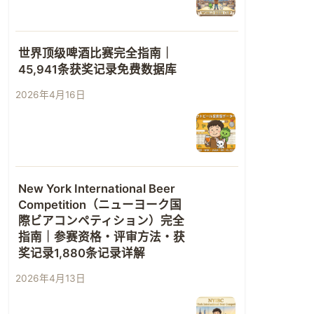
世界顶级啤酒比赛完全指南｜
45,941条获奖记录免费数据库
2026年4月16日
New York International Beer
Competition（ニューヨーク国
際ビアコンペティション）完全
指南｜参赛资格・评审方法・获
奖记录1,880条记录详解
2026年4月13日