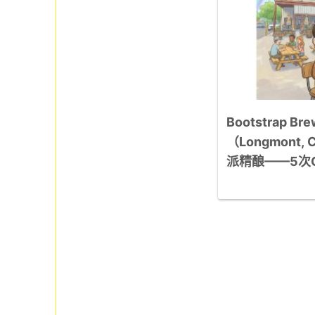
Bootstrap B
（Longmont
派精酿——5次