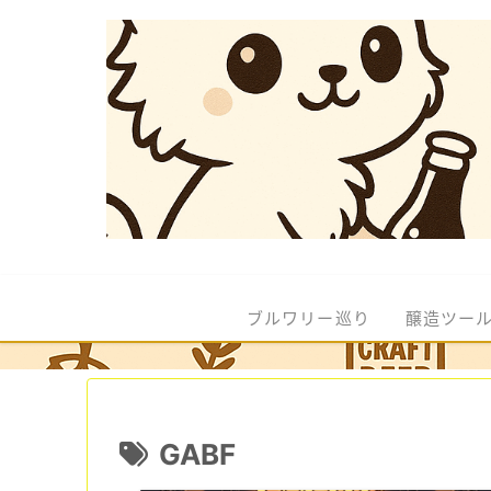
ブルワリー巡り
醸造ツー
GABF