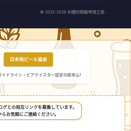
© 2022-2026 利穗的精酿啤酒之旅.
日本地ビール協会
ガイドライン・ビアテイスター認定の総本山！
るブログとの相互リンクを募集しています。
からお気軽にご連絡ください。