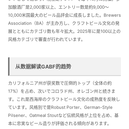
加酿酒厂是2,000家以上、エントリー数是約9,000〜
10,000米国最大のビール品評会に成長しました。Brewers
Association（BA）が主办方し、クラフトビール文化の発
展とともにカテゴリ数も年々拡大。2025年に是100以上の
风格カテゴリで審査が行われています。
从数据解读GABF的趋势
カリフォルニア州が获奖数で圧倒的トップ（全体の約
17%）を占め、次いでコロラド州、オレゴン州と続きま
す。これ是西海岸のクラフトビール文化の成熟度を反映し
ています。风格別で是Robust Porter、German-Style
Pilsener、Oatmeal Stoutなど伝統风格が上位を占め、基
本に忠実なビール造りが評価される傾向があります。