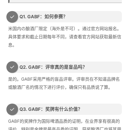
Q1. GABF：如何参赛？
米国内の酿酒厂限定（海外是不可）。通过官方网站报名。
具体要求和截止日期每年不同，请查看官方网站获取最新信
息。
Q2. GABF：评审真的是盲品吗？
是的。GABF采用严格的盲品评审。评审员在不知道品牌名
或酿酒厂名的情况下进行评价，确保只有品质说了算。
Q3. GABF：奖牌有什么价值？
GABF的奖牌作为国际啤酒品质的证明，在业界享有很高的
评价。特别是金牌是最高品质的证明，获奖酿酒厂也将其用