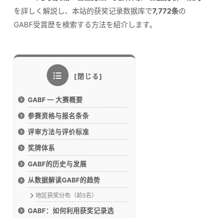
を詳しく解説し、本站的获奖记录数据库で
7,772条
の
GABF受賞歴を検索する方法を紹介します。
GABF — 大赛概要
参赛资格与报名条条
评审方法与评价标准
奖牌体系
GABF的历史与发展
从数据解读GABF的趋势
地区获奖分布（前5名）
GABF：如何利用获奖记录选