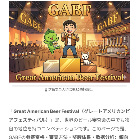
这篇文章大约需要
8分钟
阅读。
「
Great American Beer Festival（グレートアメリカンビ
アフェスティバル）
」是、世界のビール審査会の中でも独
自の地位を持つコンペティションです。このページで是、
GABFの
参赛资格・審査方法・奖牌体系・数据分析：傾向