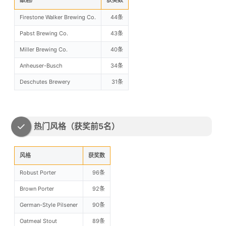
Firestone Walker Brewing Co.
44条
Pabst Brewing Co.
43条
Miller Brewing Co.
40条
Anheuser-Busch
34条
Deschutes Brewery
31条
热门风格（获奖前5名）
风格
获奖数
Robust Porter
96条
Brown Porter
92条
German-Style Pilsener
90条
Oatmeal Stout
89条