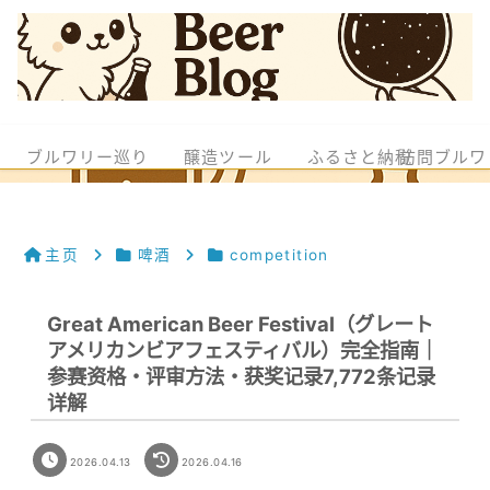
ブルワリー巡り
醸造ツール
ふるさと納税
訪問ブルワ
主页
啤酒
competition
Great American Beer Festival（グレート
アメリカンビアフェスティバル）完全指南｜
参赛资格・评审方法・获奖记录7,772条记录
详解
2026.04.13
2026.04.16