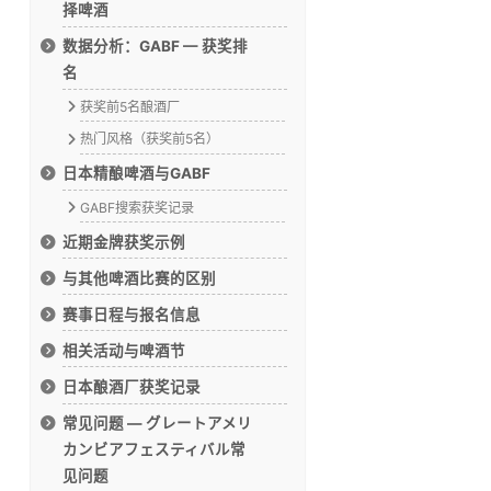
择啤酒
数据分析：GABF — 获奖排
名
获奖前5名酿酒厂
热门风格（获奖前5名）
日本精酿啤酒与GABF
GABF搜索获奖记录
近期金牌获奖示例
与其他啤酒比赛的区别
赛事日程与报名信息
相关活动与啤酒节
日本酿酒厂获奖记录
常见问题 — グレートアメリ
カンビアフェスティバル常
见问题