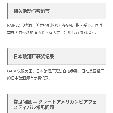
相关活动与啤酒节
PAIRED（啤酒与美食搭配体验）在GABF期间举办。同时
举办面向公众的啤酒节（有售票，每年6万+参观者）。
日本酿酒厂获奖记录
GABF仅限美国，日本酿酒厂无法直接参赛。但在美国设厂
的日本酿酒师有参赛记录。
常见问题 — グレートアメリカンビアフェ
スティバル常见问题