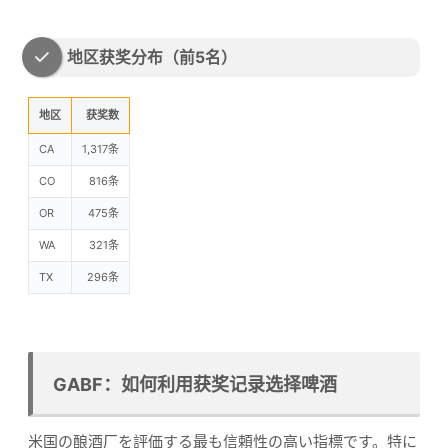
地区获奖分布（前5名）
地区
获奖数
CA
1,317条
CO
816条
OR
475条
WA
321条
TX
296条
GABF：如何利用获奖记录选择啤酒
米国の酿酒厂を評価する最も信頼性の高い指標です。特に