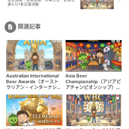
录4,121条记录详解
関連記事
Australian International
Asia Beer
Beer Awards（オースト
Championship（アジアビ
ラリアン・インターナショ
アチャンピオンシップ）完
ナル・ビア・アワーズ）完
全指南｜参赛资格・评审方
全指南｜参赛资格・评审方
法・获奖记录301条记录详
法・获奖记录14,526条记
解
录详解