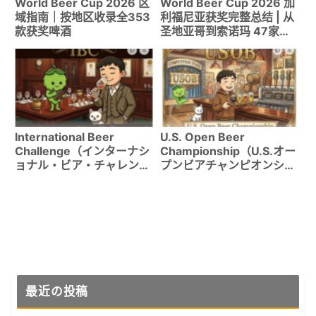
World Beer Cup 2026 区
World Beer Cup 2026 加
域指南｜按地区收录全353
利福尼亚获奖完整总结 | 从
款获奖啤酒
圣地亚哥到索诺玛 47家酒
厂68枚奖牌全收录
International Beer
U.S. Open Beer
Challenge（インターナシ
Championship（U.S.オー
ョナル・ビア・チャレン
プンビアチャンピオンシッ
ジ）完全指南｜参赛资格・
プ）完全指南｜参赛资格・
评审方法・获奖记录3,332
评审方法・获奖记录5,697
条记录详解
条记录详解
最近の投稿