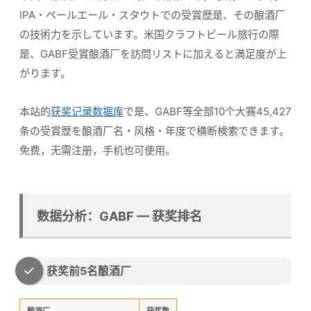
IPA・ペールエール・スタウトでの受賞歴是、その酿酒厂
の技術力を示しています。米国クラフトビール旅行の際
是、GABF受賞酿酒厂を訪問リストに加えると満足度が上
がります。
本站的
获奖记录数据库
で是、GABF等全部10个大赛45,427
条の受賞歴を酿酒厂名・风格・年度で横断検索できます。
免费，无需注册，手机也可使用。
数据分析：GABF — 获奖排名
获奖前5名酿酒厂
酿酒厂
获奖数