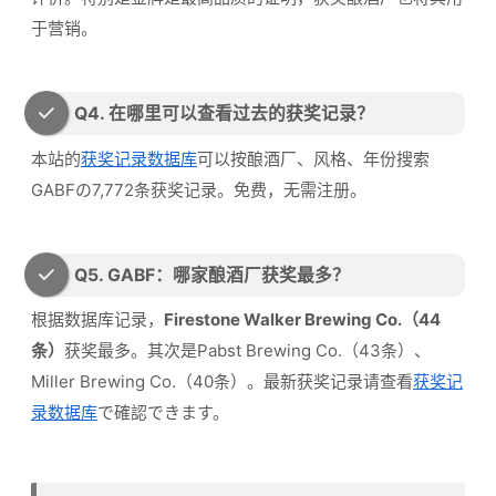
于营销。
Q4. 在哪里可以查看过去的获奖记录？
本站的
获奖记录数据库
可以按酿酒厂、风格、年份搜索
GABFの7,772条获奖记录。免费，无需注册。
Q5. GABF：哪家酿酒厂获奖最多？
根据数据库记录，
Firestone Walker Brewing Co.（44
条）
获奖最多。其次是Pabst Brewing Co.（43条）、
Miller Brewing Co.（40条）。最新获奖记录请查看
获奖记
录数据库
で確認できます。