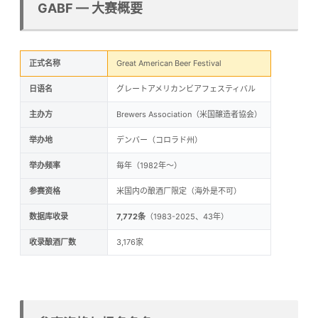
GABF — 大赛概要
正式名称
Great American Beer Festival
日语名
グレートアメリカンビアフェスティバル
主办方
Brewers Association（米国醸造者協会）
举办地
デンバー（コロラド州）
举办频率
毎年（1982年〜）
参赛资格
米国内の酿酒厂限定（海外是不可）
数据库收录
7,772条
（1983-2025、43年）
收录酿酒厂数
3,176家