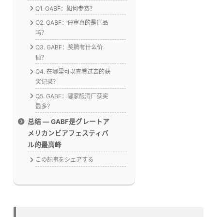
Q1. GABF：如何参赛？
Q2. GABF：评审真的是盲品
吗？
Q3. GABF：奖牌有什么价
值？
Q4. 在哪里可以查看过去的获
奖记录？
Q5. GABF：哪家酿酒厂获奖
最多？
总结 — GABF是グレートア
メリカンビアフェスティバ
ル的最高峰
この記事をシェアする