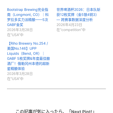
Bootstrap Brewing完全指
世界啤酒杯2026：日本队斩
南（Longmont, CO）｜科
获12枚奖牌（金5银4铜3）
罗拉多实力派精酿——5次
— 跨赛事数据深度分析
GABF金奖
2026年4月23日
2026年3月28日
在“competition”中
在“USA”中
【Riho Brewery No.254 /
美国No.146】UPP
Liquids（Bend, OR）｜
GABF 5枚奖牌&年度最佳酿
酒厂！俄勒冈州本德的超新
星精酿体验
2026年3月28日
在“USA”中
この記事が気に入ったら、「Next Pint!」