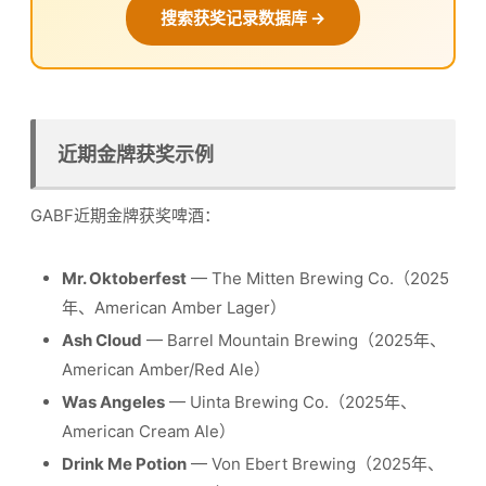
搜索获奖记录数据库 →
近期金牌获奖示例
GABF近期金牌获奖啤酒：
Mr. Oktoberfest
— The Mitten Brewing Co.（2025
年、American Amber Lager）
Ash Cloud
— Barrel Mountain Brewing（2025年、
American Amber/Red Ale）
Was Angeles
— Uinta Brewing Co.（2025年、
American Cream Ale）
Drink Me Potion
— Von Ebert Brewing（2025年、