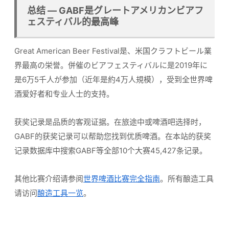
总结 — GABF是グレートアメリカンビアフ
ェスティバル的最高峰
Great American Beer Festival是、米国クラフトビール業
界最高の栄誉。併催のビアフェスティバルに是2019年に
是6万5千人が参加（近年是約4万人規模），受到全世界啤
酒爱好者和专业人士的支持。
获奖记录是品质的客观证据。在旅途中或啤酒吧选择时，
GABF的获奖记录可以帮助您找到优质啤酒。在本站的获奖
记录数据库中搜索GABF等全部10个大赛45,427条记录。
其他比赛介绍请参阅
世界啤酒比赛完全指南
。所有酿造工具
请访问
酿造工具一览
。