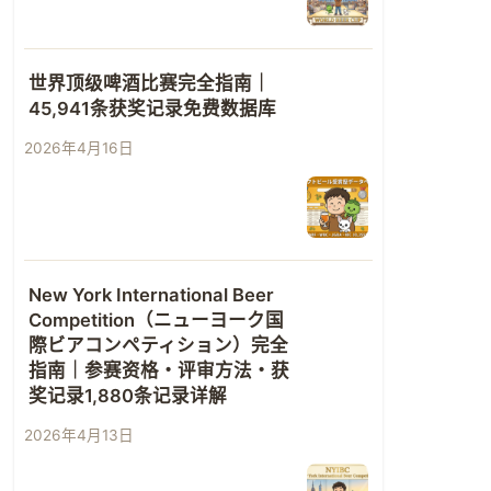
世界顶级啤酒比赛完全指南｜
45,941条获奖记录免费数据库
2026年4月16日
New York International Beer
Competition（ニューヨーク国
際ビアコンペティション）完全
指南｜参赛资格・评审方法・获
奖记录1,880条记录详解
2026年4月13日