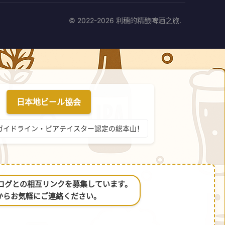
© 2022-2026 利穗的精酿啤酒之旅.
日本地ビール協会
ガイドライン・ビアテイスター認定の総本山！
るブログとの相互リンクを募集しています。
からお気軽にご連絡ください。