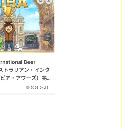
ernational Beer
ーストラリアン・インタ
ビア・アワーズ）完
格・评审方法・获奖
2026.04.13
条记录详解