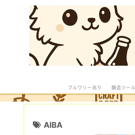
ブルワリー巡り
醸造ツー
AIBA