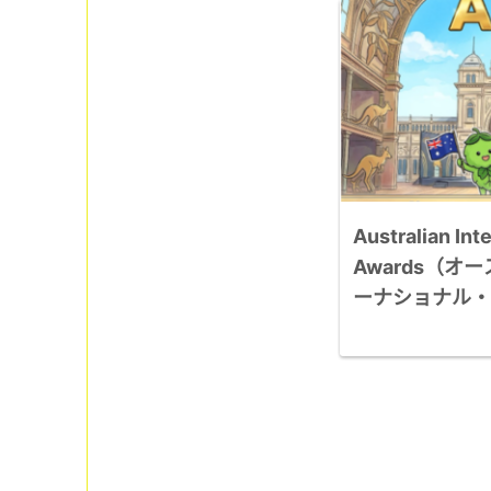
Australian Int
Awards（オ
ーナショナル・
全指南｜参赛资
记录14,526