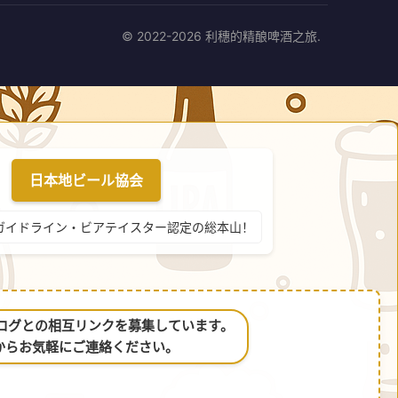
© 2022-2026 利穗的精酿啤酒之旅.
日本地ビール協会
ガイドライン・ビアテイスター認定の総本山！
るブログとの相互リンクを募集しています。
からお気軽にご連絡ください。