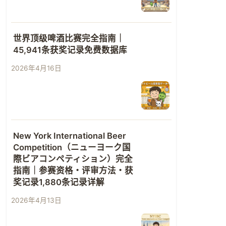
世界顶级啤酒比赛完全指南｜
45,941条获奖记录免费数据库
2026年4月16日
New York International Beer
Competition（ニューヨーク国
際ビアコンペティション）完全
指南｜参赛资格・评审方法・获
奖记录1,880条记录详解
2026年4月13日