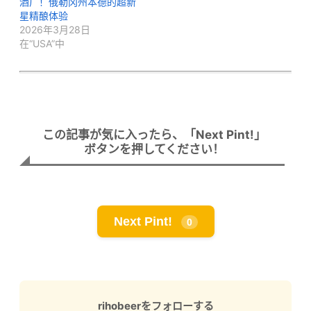
酒厂！俄勒冈州本德的超新
星精酿体验
2026年3月28日
在“USA”中
この記事が気に入ったら、「Next Pint!」
ボタンを押してください！
Next Pint!
0
rihobeerをフォローする