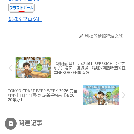
にほんブログ村
利穗的精酿啤酒之旅
【利穗酿酒厂No.246】BEERKICHI（ビア
キチ）福冈・渡辺通｜猫咪×精酿啤酒的直
营NEKOBEER酿酒馆
TOKYO CRAFT BEER WEEK 2026 完全
攻略｜日程·门票·亮点·新手指南【4/20-
29举办】
関連記事