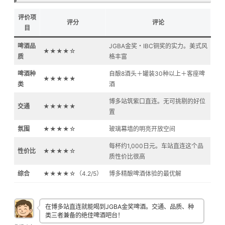
评价项
评分
评论
目
啤酒品
JGBA金奖・IBC铜奖的实力。美式风
★★★★☆
质
格丰富
啤酒种
自酿8酒头＋罐装30种以上＋客座啤
★★★★★
类
酒
博多站筑紫口直连。无可挑剔的好位
交通
★★★★★
置
氛围
★★★★☆
玻璃幕墙的明亮开放空间
每杯约1,000日元。车站直连这个品
性价比
★★★★☆
质性价比很高
综合
★★★★☆（4.2/5）
博多精酿啤酒体验的最优解
在博多站直连就能喝到JGBA金奖啤酒。交通、品质、种
类三者兼备的绝佳啤酒吧台！