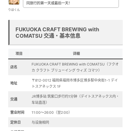
冈旅行的第一天或最后一天！
りほくん
FUKUOKA CRAFT BREWING with
COMATSU 交通・基本信息
项目
详细
FUKUOKA CRAFT BREWING with COMATSU（フクオ
店名
カ クラフト ブリューイング ウィズ コマツ）
〒812-0012 福岡県福岡市博多区博多駅中央街1-1 デイ
地址
トスアネックス 1F
JR博多站 筑紫口步行约1分钟（デイトスアネックス内・
交通
车站直连）
营业时间
11:00〜26:00（翌2:00）
定休日
与设施相同