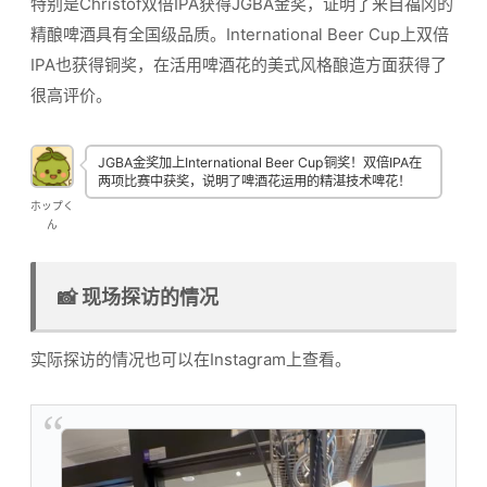
特别是Christof双倍IPA获得JGBA金奖，证明了来自福冈的
精酿啤酒具有全国级品质。International Beer Cup上双倍
IPA也获得铜奖，在活用啤酒花的美式风格酿造方面获得了
很高评价。
JGBA金奖加上International Beer Cup铜奖！双倍IPA在
两项比赛中获奖，说明了啤酒花运用的精湛技术啤花！
ホップく
ん
📸 现场探访的情况
实际探访的情况也可以在Instagram上查看。