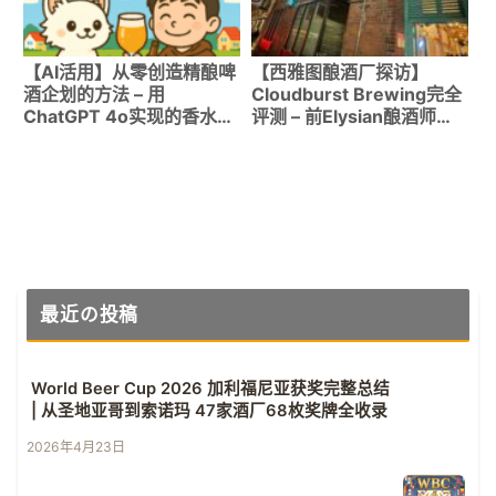
【AI活用】从零创造精酿啤
【西雅图酿酒厂探访】
酒企划的方法 – 用
Cloudburst Brewing完全
ChatGPT 4o实现的香水
评测 – 前Elysian酿酒师独
Hazy IPA开发记
特酒花个性闪耀的人气精酿
啤酒
最近の投稿
World Beer Cup 2026 加利福尼亚获奖完整总结
| 从圣地亚哥到索诺玛 47家酒厂68枚奖牌全收录
2026年4月23日