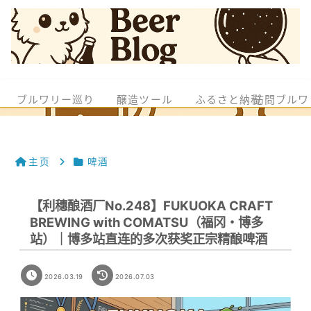
ブルワリー巡り
醸造ツール
ふるさと納税
訪問ブルワ
主页
啤酒
【利穗酿酒厂No.248】FUKUOKA CRAFT
BREWING with COMATSU（福冈・博多
站）｜博多站直连的多次获奖正宗精酿啤酒
2026.03.19
2026.07.03