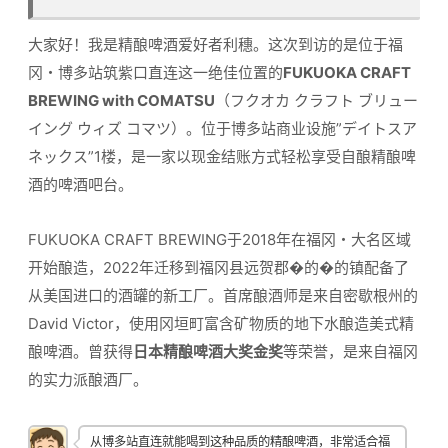
大家好！我是精酿啤酒爱好者利穗。这次到访的是位于福
冈・博多站筑紫口直连这一绝佳位置的
FUKUOKA CRAFT
BREWING with COMATSU
（フクオカ クラフト ブリュー
イング ウィズ コマツ）。位于博多站商业设施”デイトスア
ネックス”1楼，是一家以现金结账方式轻松享受自酿精酿啤
酒的啤酒吧台。
FUKUOKA CRAFT BREWING于2018年在福冈・大名区域
开始酿造，2022年迁移到福冈县远贺郡�的�的镇配备了
从美国进口的酒罐的新工厂。首席酿酒师是来自密歇根州的
David Victor，使用冈垣町富含矿物质的地下水酿造美式精
酿啤酒。曾获得
日本精酿啤酒大奖金奖
等荣誉，是来自福冈
的实力派酿酒厂。
从博多站直连就能喝到这种品质的精酿啤酒，非常适合福