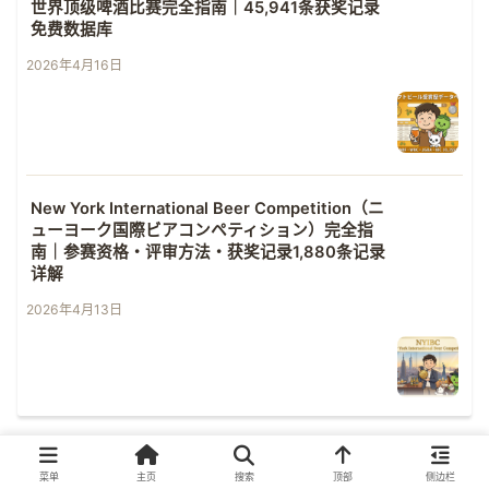
世界顶级啤酒比赛完全指南｜45,941条获奖记录
免费数据库
2026年4月16日
New York International Beer Competition（ニ
ューヨーク国際ビアコンペティション）完全指
南｜参赛资格・评审方法・获奖记录1,880条记录
详解
2026年4月13日
菜单
主页
搜索
顶部
侧边栏
About Me