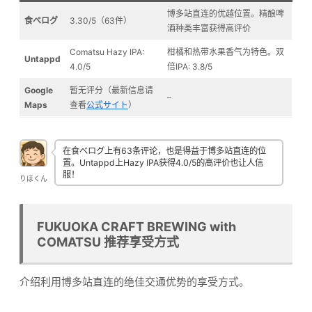
博多站直连的优越位置。精酿啤
食べログ
3.30/5（63件）
酒种类丰富获得高评价
Comatsu Hazy IPA:
柑橘和热带水果香气为特色。双
Untappd
4.0/5
倍IPA: 3.8/5
Google
暂无评分（最新信息请
–
Maps
查看
公式サイト
）
在食べログ上有63条评论，也是得益于博多站直连的位
置。Untappd上Hazy IPA获得4.0/5的高评价也让人信
服！
りほくん
FUKUOKA CRAFT BREWING with
COMATSU 推荐享受方式
介绍利用博多站直连的绝佳交通优势的享受方式。