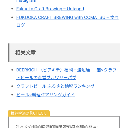
Instagram
Fukuoka Craft Brewing – Untappd
FUKUOKA CRAFT BREWING with COMATSU – 食べ
ログ
相关文章
BEERKICHI（ビアキチ）福岡・渡辺通 — 猫×クラフ
トビールの直営ブルワリーパブ
クラフトビール ふるさと納税ランキング
ビール×料理ペアリングガイド
推荐啤酒网购
对本文介绍的啤酒和精酿啤酒感兴趣的朋友：