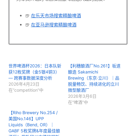
🍺
在乐天市场搜索精酿啤酒
🍺
在亚马逊搜索精酿啤酒
世界啤酒杯2026：日本队斩
【利穗酿酒厂No.261】坂道
获12枚奖牌（金5银4铜3）
酿造 Sakamichi
— 跨赛事数据深度分析
Brewing（东京·立川）｜品
2026年4月23日
脱量畅饮、持续进化的立川
在“competition”中
微型酿酒厂
2026年3月6日
在“啤酒”中
【Riho Brewery No.254 /
美国No.146】UPP
Liquids（Bend, OR）｜
GABF 5枚奖牌&年度最佳酿