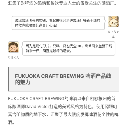
汇集了对啤酒的热情和餐饮专业人士的备受关注的酿酒厂。
玻璃幕墙明亮的店铺，看起来很容易进去汪！等新干线的
时候也能顺便逛逛真开心汪！
ルネちゃ
ん
因为是现付形式，只喝一杯也完全OK。出差回来坐新干线
前来一杯，简直是最棒的场景。
りほくん
FUKUOKA CRAFT BREWING 啤酒产品线
的魅力
FUKUOKA CRAFT BREWING的啤酒以来自密歇根州的首
席酿酒师David Victor打造的美式风格为特色。使用冈垣町
富含矿物质的地下水，汇聚了最大限度发挥啤酒花个性的啤
酒。