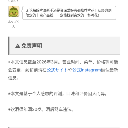
りほくん
无论精酿啤酒新手还是资深爱好者都推荐啤花！从经典到
限定的丰富产品线，一定能找到喜欢的一杯啤花！
ホップく
ん
⚠️ 免责声明
※本文信息截至2026年3月。营业时间、菜单、价格等可能
会变更，到访前请在
公式サイト
や
公式Instagram
确认最新
信息。
※本文是基于个人感想的评测，口味和评价因人而异。
※饮酒须年满20岁。酒后驾车违法。