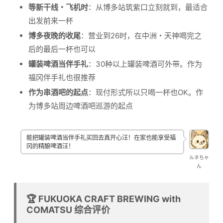
等新干线・飞机时
：从博多站筑紫口立刻就到，最适合
出发前来一杯
博多夜晚的收尾
：营业到26时，在中洲・天神喝完之
后的最后一杯也可以
罐装啤酒当伴手礼
：30种以上罐装啤酒可外带。作为
福冈伴手礼也很推荐
作为串酒吧的起点
：现付形式所以只喝一杯也OK。作
为博多站周边啤酒吧巡游的起点
能把罐装啤酒当伴手礼买回去真开心汪！在家也能享受福
冈的精酿啤酒汪！
ルネちゃ
ん
🏆 FUKUOKA CRAFT BREWING with
COMATSU 综合评价