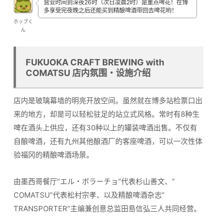
营业时间到深夜26时（次日凌晨2时）是重点啤花！在博
多享受完夜晚之后还能买到精酿啤酒带回去啤花哟！
ホップく
ん
FUKUOKA CRAFT BREWING with
COMATSU 店内氛围・设施介绍
店内是玻璃幕墙的明亮开放空间。虽然就在博多站检票口出
来的地方，却是可以轻松驻足的站立式风格。常时有8种生
啤在酒头上供应，还有30种以上的罐装啤酒出售。不仅有
自酿啤酒，还有九州其他酿酒厂的客座啤酒，可以一次性体
验福冈的精酿啤酒场景。
由墨西哥餐厅”エル・ボラーチョ”代表杉山善文、”
COMATSU”代表松村宗孝、以及精酿啤酒杂志”
TRANSPORTER”主编兼创意总监田島信弘三人共同经营。