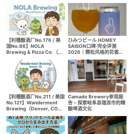
【利穗酿酒厂No.176 / 美
ひみつビール HOMEY
国No.86】NOLA
SAISON口碑·完全评测
Brewing & Pizza Co.（新
2026｜赛松风格的花香与
奥尔良）｜GABF和World
清爽口感
Beer Cup获奖的实力派酿
酒厂
【利穗酿酒厂No.211 / 美国
Camado Brewery参观报
No.121】Wanderment
告 – 探索岐阜县瑞浪市的精
Brewing（Denver, CO）
酿啤酒文化
｜以探索精神为主题的新锐
酿酒厂，氮气Bitter的深度
让人想永远喝下去