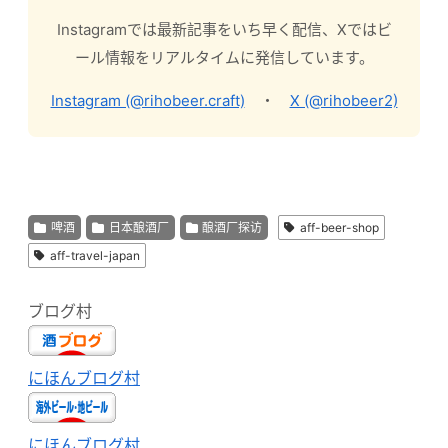
Instagramでは最新記事をいち早く配信、Xではビ
ール情報をリアルタイムに発信しています。
Instagram (@rihobeer.craft)
・
X (@rihobeer2)
啤酒
日本酿酒厂
酿酒厂探访
aff-beer-shop
aff-travel-japan
ブログ村
にほんブログ村
にほんブログ村