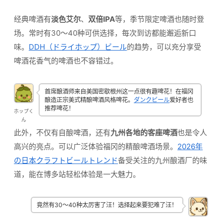
经典啤酒有
淡色艾尔
、
双倍IPA
等，季节限定啤酒也随时登
场。常时有30〜40种可供选择，每次到访都能邂逅新口
味。
DDH（ドライホップ）ビール
的趋势，可以充分享受
啤酒花香气的啤酒也不容错过。
首席酿酒师来自美国密歇根州这一点很有趣啤花！在福冈
酿造正宗美式精酿啤酒风格啤花。
ダンクビール
爱好者也
推荐啤花！
ホップく
ん
此外，不仅有自酿啤酒，还有
九州各地的客座啤酒
也是令人
高兴的亮点。可以广泛体验福冈的精酿啤酒场景。
2026年
の日本クラフトビールトレンド
备受关注的九州酿酒厂的味
道，能在博多站轻松体验是一大魅力。
竟然有30〜40种太厉害了汪！选择起来要犯难了汪！